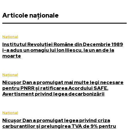
Articole naționale
Național
Institutul Revoluției Române din Decembrie 1989
i-a adus un omagiu lui Ion Iliescu, la un an de la
moarte
Național
Nicușor Dan a promulgat mai multe legi necesare
pentru PNRR și ratificarea Acordului SAFE.
Avertisment privind legea decarbonizării
Național
Nicușor Dan a promulgat legea privind criza
carburanților și prelungirea TVA de 9% pentru