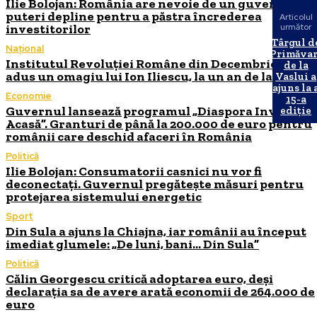
Ilie Bolojan: România are nevoie de un guvern cu
puteri depline pentru a păstra încrederea
Articolul
investitorilor
următor
Târgul d
Național
Primăvar
Institutul Revoluției Române din Decembrie 1989 i
de la
adus un omagiu lui Ion Iliescu, la un an de la moart
Vaslui a
ajuns la 
Economie
15-a
Guvernul lansează programul „Diaspora Investeșt
ediție
Acasă”. Granturi de până la 200.000 de euro pentru
românii care deschid afaceri în România
Politică
Ilie Bolojan: Consumatorii casnici nu vor fi
deconectați. Guvernul pregătește măsuri pentru
protejarea sistemului energetic
Sport
Din Sula a ajuns la Chiajna, iar românii au început
imediat glumele: „De luni, bani… Din Sula”
Politică
Călin Georgescu critică adoptarea euro, deși
declarația sa de avere arată economii de 264.000 de
euro