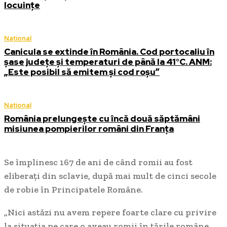
locuințe
Național
Canicula se extinde în România. Cod portocaliu în
șase județe și temperaturi de până la 41°C. ANM:
„Este posibil să emitem și cod roșu”
Național
România prelungește cu încă două săptămâni
misiunea pompierilor români din Franța
Se împlinesc 167 de ani de când romii au fost
eliberați din sclavie, după mai mult de cinci secole
de robie în Principatele Române.
„Nici astăzi nu avem repere foarte clare cu privire
la situația pe care o aveau romii în țările române.