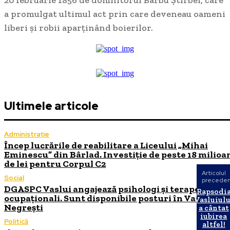
20 februarie 1856 de domnitorul Barbu Știrbei, care
a promulgat ultimul act prin care deveneau oameni
liberi și robii aparținând boierilor.
Ultimele articole
Administrație
Încep lucrările de reabilitare a Liceului „Mihai
Eminescu” din Bârlad. Investiție de peste 18 milioa
de lei pentru Corpul C2
Articolul
Social
precede
DGASPC Vaslui angajează psihologi și terapeuți
Rapsodi
ocupaționali. Sunt disponibile posturi în Vaslui și
Vasluiulu
Negrești
a cântat
iubirea
Politică
altfel!