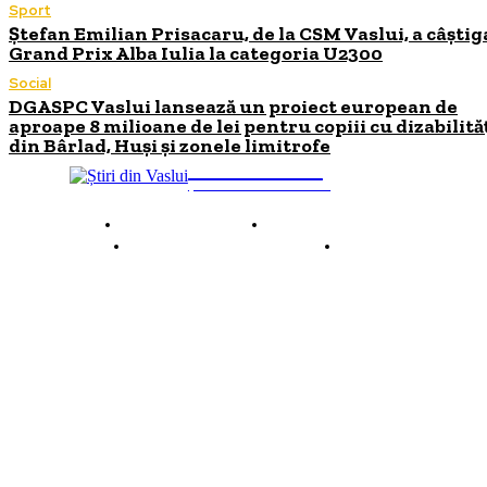
Sport
Ștefan Emilian Prisacaru, de la CSM Vaslui, a câștig
Grand Prix Alba Iulia la categoria U2300
Social
DGASPC Vaslui lansează un proiect european de
aproape 8 milioane de lei pentru copiii cu dizabilită
din Bârlad, Huși și zonele limitrofe
INFO Vaslui
ȘTIRI DE INTERES
Despre INFO Vaslui
Termeni și condiții
Politică de confidențialitate
Contact
© 2026 INFOVaslui.ro. Toate drepturile rezervate. Site realizat de
Ababei Online.