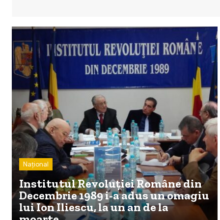
Național
Institutul Revoluției Române din
Decembrie 1989 i-a adus un omagiu
lui Ion Iliescu, la un an de la
moarte