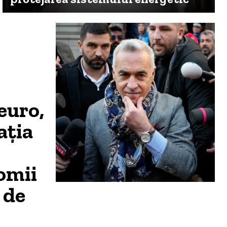
euro,
ația
omii
 de