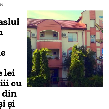
26
slui
n
de
 lei
ii cu
i din
i și