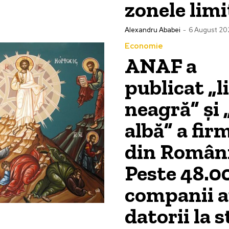
zonele limi
Alexandru Ababei
-
6 August 20
Economie
ANAF a
publicat „l
neagră” și 
albă” a fir
din Români
Peste 48.0
companii 
datorii la s