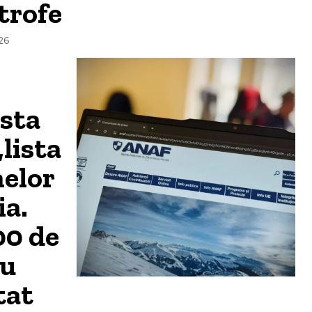
trofe
26
ista
„lista
melor
a.
00 de
au
tat