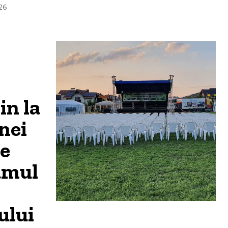
26
n la
nei
e
amul
ului