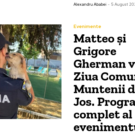
Alexandru Ababei
-
5 August 20
Evenimente
Matteo și
Grigore
Gherman vi
Ziua Comu
Muntenii d
Jos. Progr
complet al
eveniment