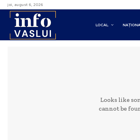
joi, august 6, 2026
LOCAL
NAȚION
Looks like so
cannot be foun