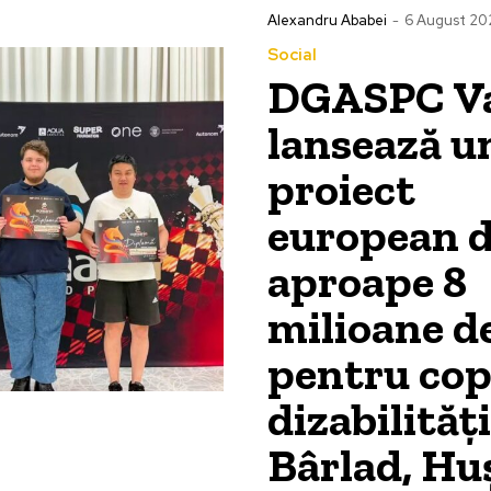
Alexandru Ababei
-
6 August 20
Social
DGASPC Va
lansează u
proiect
european 
aproape 8
milioane de
pentru copi
dizabilităț
Bârlad, Huș