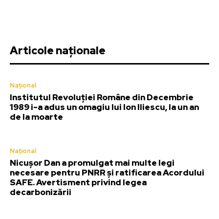
Articole naționale
Național
Institutul Revoluției Române din Decembrie
1989 i-a adus un omagiu lui Ion Iliescu, la un an
de la moarte
Național
Nicușor Dan a promulgat mai multe legi
necesare pentru PNRR și ratificarea Acordului
SAFE. Avertisment privind legea
decarbonizării