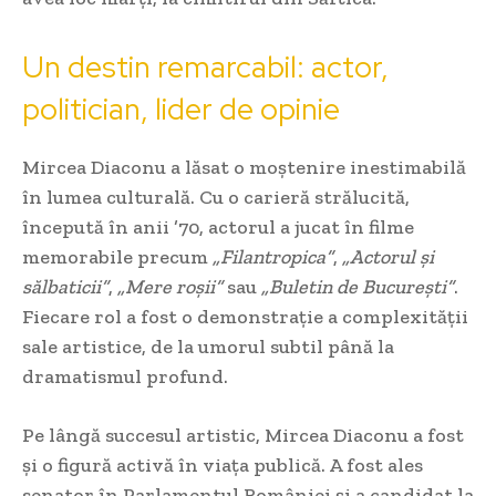
Un destin remarcabil: actor,
politician, lider de opinie
Mircea Diaconu a lăsat o moștenire inestimabilă
în lumea culturală. Cu o carieră strălucită,
începută în anii ’70, actorul a jucat în filme
memorabile precum
„Filantropica”
,
„Actorul și
sălbaticii”
,
„Mere roșii”
sau
„Buletin de București”
.
Fiecare rol a fost o demonstrație a complexității
sale artistice, de la umorul subtil până la
dramatismul profund.
Pe lângă succesul artistic, Mircea Diaconu a fost
și o figură activă în viața publică. A fost ales
senator în Parlamentul României și a candidat la