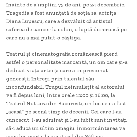
înainte de a împlini 75 de ani, pe 24 decembrie.
Tragedia a fost anunțată de soția sa, actrița
Diana Lupescu, care a dezvăluit că artistul
suferea de cancer la colon, o luptă dureroasă pe
care nu a mai putut-o câștiga.
Teatrul și cinematografia românească pierd
astfel o personalitate marcantă, un om care și-a
dedicat viața artei și care a impresionat
generații întregi prin talentul său
inconfundabil. Trupul neînsuflețit al actorului
va fi depus luni, între orele 12:00 și 16:00, la
Teatrul Nottara din București, un loc ce i-a fost
„acasă” pe scenă timp de decenii. Cei care l-au
cunoscut, l-au admirat și l-au iubit sunt invitați
să-i aducă un ultim omagiu. Înmormântarea va
avea loc marți, la cimitirul din Săftica.