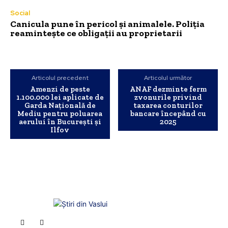
Social
Canicula pune în pericol și animalele. Poliția
reamintește ce obligații au proprietarii
Articolul precedent
Articolul următor
Amenzi de peste
ANAF dezminte ferm
1.100.000 lei aplicate de
zvonurile privind
Garda Națională de
taxarea conturilor
Mediu pentru poluarea
bancare începând cu
aerului în București și
2025
Ilfov
INFO Vaslui
ȘTIRI DE INTERES