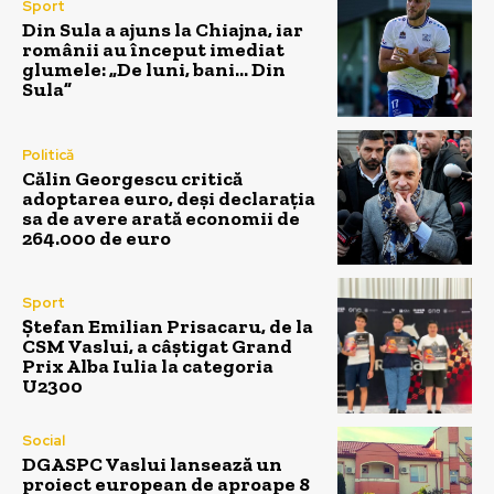
Sport
Din Sula a ajuns la Chiajna, iar
românii au început imediat
glumele: „De luni, bani… Din
Sula”
Politică
Călin Georgescu critică
adoptarea euro, deși declarația
sa de avere arată economii de
264.000 de euro
Sport
Ștefan Emilian Prisacaru, de la
CSM Vaslui, a câștigat Grand
Prix Alba Iulia la categoria
U2300
Social
DGASPC Vaslui lansează un
proiect european de aproape 8