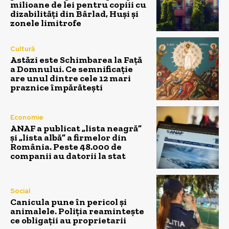
milioane de lei pentru copiii cu
dizabilități din Bârlad, Huși și
zonele limitrofe
Cultură
Astăzi este Schimbarea la Față
a Domnului. Ce semnificație
are unul dintre cele 12 mari
praznice împărătești
Economie
ANAF a publicat „lista neagră”
și „lista albă” a firmelor din
România. Peste 48.000 de
companii au datorii la stat
Social
Canicula pune în pericol și
animalele. Poliția reamintește
ce obligații au proprietarii