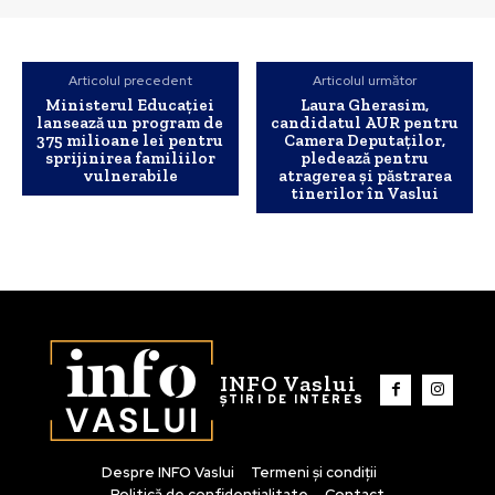
Articolul precedent
Articolul următor
Ministerul Educației
Laura Gherasim,
lansează un program de
candidatul AUR pentru
375 milioane lei pentru
Camera Deputaților,
sprijinirea familiilor
pledează pentru
vulnerabile
atragerea și păstrarea
tinerilor în Vaslui
INFO Vaslui
ȘTIRI DE INTERES
Despre INFO Vaslui
Termeni și condiții
Politică de confidențialitate
Contact