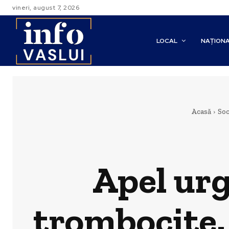
vineri, august 7, 2026
LOCAL
NAȚION
Acasă
Soc
Apel ur
trombocite.