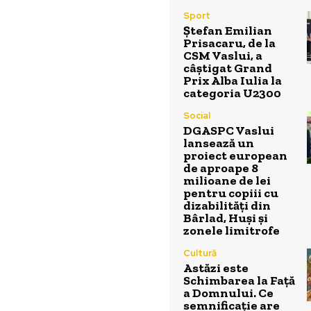
Sport
Ștefan Emilian
Prisacaru, de la
CSM Vaslui, a
câștigat Grand
Prix Alba Iulia la
categoria U2300
Social
DGASPC Vaslui
lansează un
proiect european
de aproape 8
milioane de lei
pentru copiii cu
dizabilități din
Bârlad, Huși și
zonele limitrofe
Cultură
Astăzi este
Schimbarea la Față
a Domnului. Ce
semnificație are