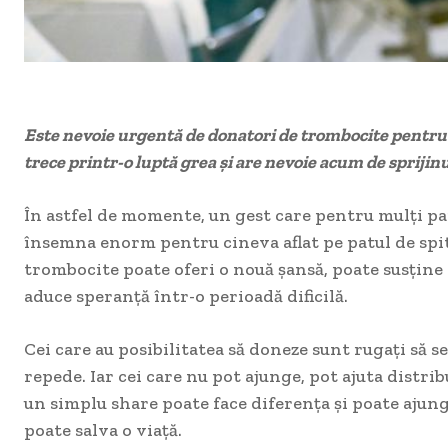
Este nevoie urgentă de donatori de trombocite pentru 
trece printr-o luptă grea și are nevoie acum de sprijin
În astfel de momente, un gest care pentru mulți p
însemna enorm pentru cineva aflat pe patul de spi
trombocite poate oferi o nouă șansă, poate susține
aduce speranță într-o perioadă dificilă.
Cei care au posibilitatea să doneze sunt rugați să s
repede. Iar cei care nu pot ajunge, pot ajuta distri
un simplu share poate face diferența și poate ajun
poate salva o viață.