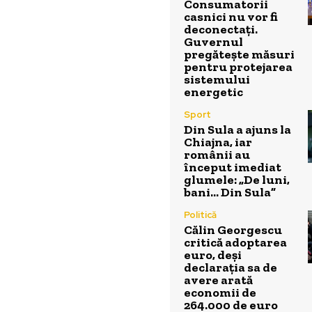
Consumatorii
casnici nu vor fi
deconectați.
Guvernul
pregătește măsuri
pentru protejarea
sistemului
energetic
Sport
Din Sula a ajuns la
Chiajna, iar
românii au
început imediat
glumele: „De luni,
bani… Din Sula”
Politică
Călin Georgescu
critică adoptarea
euro, deși
declarația sa de
avere arată
economii de
264.000 de euro