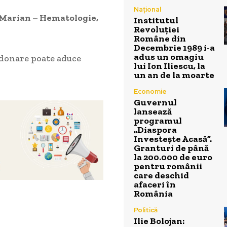
Național
 Marian – Hematologie,
Institutul
Revoluției
Române din
Decembrie 1989 i-a
adus un omagiu
 donare poate aduce
lui Ion Iliescu, la
un an de la moarte
Economie
Guvernul
lansează
programul
„Diaspora
Investește Acasă”.
Granturi de până
la 200.000 de euro
pentru românii
care deschid
afaceri în
România
Politică
Ilie Bolojan: