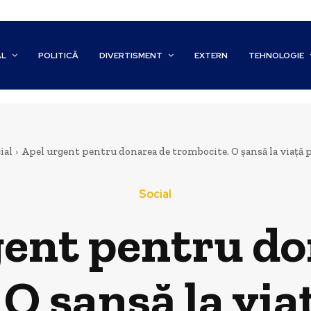
AL
POLITICĂ
DIVERTISMENT
EXTERN
TEHNOLOGIE
ial
Apel urgent pentru donarea de trombocite. O șansă la viață p
Social
gent pentru do
 O șansă la via