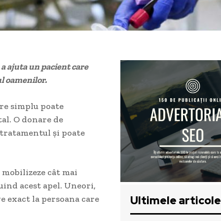
a ajuta un pacient care
ul oamenilor.
are simplu poate
tal. O donare de
 tratamentul și poate
e mobilizeze cât mai
buind acest apel. Uneori,
Ultimele articole
ge exact la persoana care