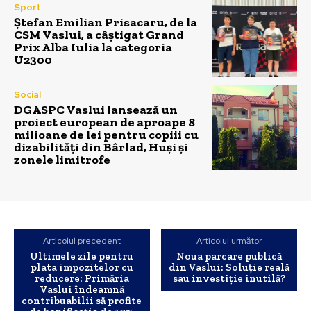
Sport
Ștefan Emilian Prisacaru, de la
CSM Vaslui, a câștigat Grand
Prix Alba Iulia la categoria
U2300
Social
DGASPC Vaslui lansează un
proiect european de aproape 8
milioane de lei pentru copiii cu
dizabilități din Bârlad, Huși și
zonele limitrofe
Articolul precedent
Articolul următor
Ultimele zile pentru
Noua parcare publică
plata impozitelor cu
din Vaslui: Soluție reală
reducere: Primăria
sau investiție inutilă?
Vaslui îndeamnă
contribuabilii să profite