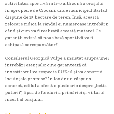
activitatea sportivă într-o altă zonă a orașului,
în apropiere de Ciocani, unde municipiul Bârlad
dispune de 15 hectare de teren. Însă, această
relocare ridică la rândul ei numeroase întrebări:
când și cum va fi realizată această mutare? Ce
garanții există că noua bază sportivă va fi
echipată corespunzător?
Consilierul Georgică Vulpe a insistat asupra unei
întrebări esențiale: cine garantează că
investitorul va respecta PUZ-ul și va construi
locuințele promise? În loc de un răspuns
concret, edilul a oferit o pledoarie despre „beția
puterii”, lipsa de fonduri a primăriei și viitorul
incert al orașului.