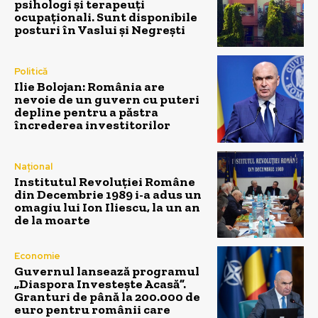
psihologi și terapeuți
ocupaționali. Sunt disponibile
posturi în Vaslui și Negrești
Politică
Ilie Bolojan: România are
nevoie de un guvern cu puteri
depline pentru a păstra
încrederea investitorilor
Național
Institutul Revoluției Române
din Decembrie 1989 i-a adus un
omagiu lui Ion Iliescu, la un an
de la moarte
Economie
Guvernul lansează programul
„Diaspora Investește Acasă”.
Granturi de până la 200.000 de
euro pentru românii care