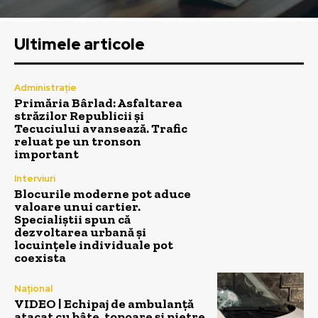
Ultimele articole
Administrație
Primăria Bârlad: Asfaltarea
străzilor Republicii și
Tecuciului avansează. Trafic
reluat pe un tronson
important
Interviuri
Blocurile moderne pot aduce
valoare unui cartier.
Specialiștii spun că
dezvoltarea urbană și
locuințele individuale pot
coexista
Național
VIDEO | Echipaj de ambulanță
atacat cu bâte, topoare și pietre