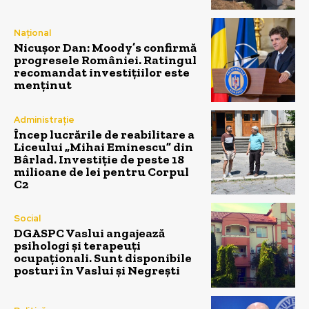
Național
Nicușor Dan: Moody’s confirmă
progresele României. Ratingul
recomandat investițiilor este
menținut
Administrație
Încep lucrările de reabilitare a
Liceului „Mihai Eminescu” din
Bârlad. Investiție de peste 18
milioane de lei pentru Corpul
C2
Social
DGASPC Vaslui angajează
psihologi și terapeuți
ocupaționali. Sunt disponibile
posturi în Vaslui și Negrești