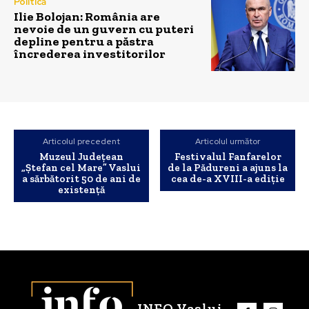
Politică
Ilie Bolojan: România are
nevoie de un guvern cu puteri
depline pentru a păstra
încrederea investitorilor
Articolul precedent
Articolul următor
Muzeul Județean
Festivalul Fanfarelor
„Ștefan cel Mare” Vaslui
de la Pădureni a ajuns la
a sărbătorit 50 de ani de
cea de-a XVIII-a ediție
existență
INFO Vaslui