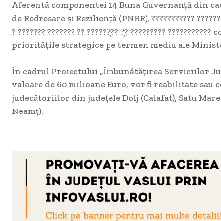
Aferentă componentei 14 Buna Guvernanță din cad
de Redresare şi Reziliență (PNRR), ??????????? ??????
? ??????? ??????? ?? ??????̦?? ?̦? ????????? ???????????
prioritățile strategice pe termen mediu ale Ministe
În cadrul Proiectului „Îmbunătățirea Serviciilor Jud
valoare de 60 milioane Euro, vor fi reabilitate sau c
judecătoriilor din județele Dolj (Calafat), Satu Mar
Neamț).