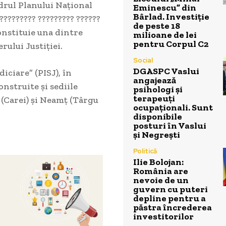
rul Planului Naţional
Eminescu” din
Bârlad. Investiție
????????? ????????? ??????
de peste 18
 constituie una dintre
milioane de lei
pentru Corpul C2
rului Justiției.
Social
DGASPC Vaslui
iciare” (PISJ), în
angajează
onstruite și sediile
psihologi și
terapeuți
e (Carei) și Neamț (Târgu
ocupaționali. Sunt
disponibile
posturi în Vaslui
și Negrești
Politică
Ilie Bolojan:
România are
nevoie de un
guvern cu puteri
depline pentru a
păstra încrederea
investitorilor