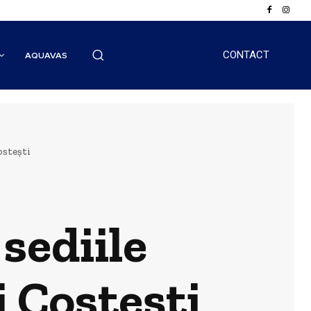
CONTACT
AQUAVAS
ostești
 sediile
i Costești