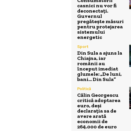
Consumatorii
casnici nu vor fi
deconectați.
Guvernul
pregătește măsuri
pentru protejarea
sistemului
energetic
Sport
Din Sula a ajuns la
Chiajna, iar
românii au
început imediat
glumele: „De luni,
bani… Din Sula”
Politică
Călin Georgescu
critică adoptarea
euro, deși
declarația sa de
avere arată
economii de
264.000 de euro