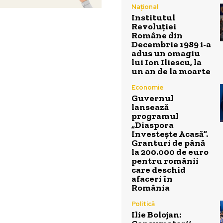
Național
Institutul
Revoluției
Române din
Decembrie 1989 i-a
adus un omagiu
lui Ion Iliescu, la
un an de la moarte
Economie
Guvernul
lansează
programul
„Diaspora
Investește Acasă”.
Granturi de până
la 200.000 de euro
pentru românii
care deschid
afaceri în
România
Politică
Ilie Bolojan: