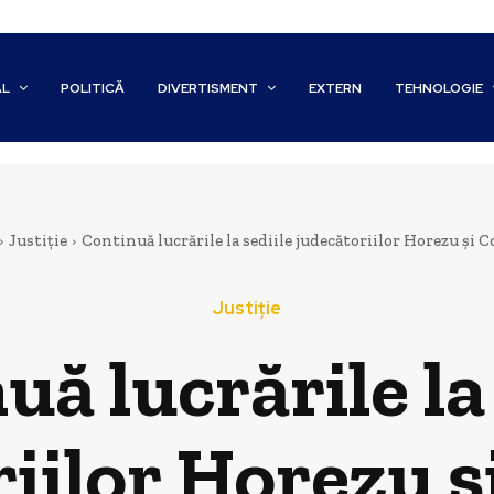
AL
POLITICĂ
DIVERTISMENT
EXTERN
TEHNOLOGIE
Justiție
Continuă lucrările la sediile judecătoriilor Horezu și C
Justiție
ă lucrările la
iilor Horezu ș