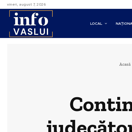
vineri, august 7, 2026
LOCAL
NAȚION
Acasă
Continu
judecător