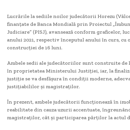
Lucrările la sediile noilor judecătorii Horezu (Vâlce
finanțate de Banca Mondială prin Proiectul „Îmbun
Judiciare” (PISJ), avansează conform graficelor, luc
anului 2021, respectiv începutul anului în curs, cu 
construcției de 16 luni.
Ambele sedii ale judecătoriilor sunt construite de l
în proprietatea Ministerului Justiției, iar, la finali
justiție se va desfășura în condiții moderne, adecv
justițiabililor și magistraților.
În prezent, ambele judecătorii funcționează în imob
reabilitate din cauza uzurii accentuate, îngreunând
magistraților, cât și participarea părților la actul de