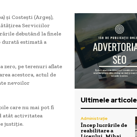
a) și Costești (Argeș),
ătățirea Serviciilor
rările debutând la finele
o durată estimată a
a zero, pe terenuri aflate
zarea acestora, actul de
ate nevoilor
Ultimele articole
ile care nu mai pot fi
 atât activitatea
Administrație
 justiție.
Încep lucrările de
reabilitare a
Liceului „Mihai