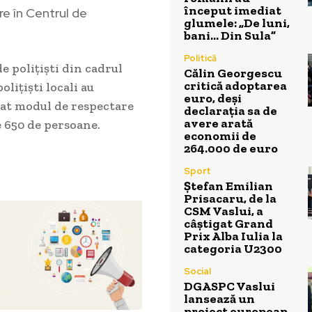
început imediat
re în Centrul de
glumele: „De luni,
bani… Din Sula”
Politică
de polițiști din cadrul
Călin Georgescu
critică adoptarea
olițiști locali au
euro, deși
icat modul de respectare
declarația sa de
avere arată
e 650 de persoane.
economii de
264.000 de euro
Sport
Ștefan Emilian
Prisacaru, de la
CSM Vaslui, a
câștigat Grand
Prix Alba Iulia la
categoria U2300
Social
DGASPC Vaslui
lansează un
proiect european