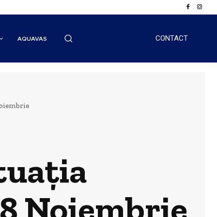
CONTACT
AQUAVAS
Noiembrie
tuația
 18 Noiembrie