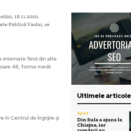
tăzi, 18.11.2020,
te Publică Vaslui, se
 internate fiind din alte
șoare 48, forme medii
Ultimele articole
Sport
 în Centrul de Îngrijire și
Din Sula a ajuns la
Chiajna, iar
românii au