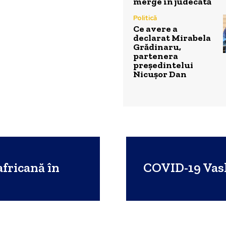
merge în judecată
Politică
Ce avere a
declarat Mirabela
Grădinaru,
partenera
președintelui
Nicușor Dan
fricană în
COVID-19 Vaslu