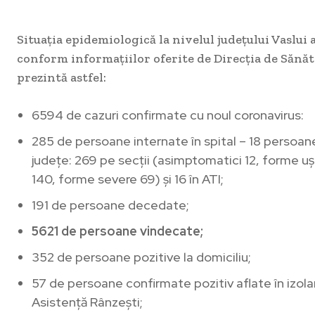
Situația epidemiologică la nivelul județului Vaslui as
conform informațiilor oferite de Direcția de Sănăta
prezintă astfel:
6594 de cazuri confirmate cu noul coronavirus:
285 de persoane internate în spital – 18 persoane
județe: 269 pe secții (asimptomatici 12, forme u
140, forme severe 69) și 16 în ATI;
191 de persoane decedate;
5621 de persoane vindecate;
352 de persoane pozitive la domiciliu;
57 de persoane confirmate pozitiv aflate în izolare
Asistență Rânzești;