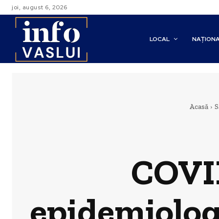
joi, august 6, 2026
LOCAL
NAȚION
Acasă
S
COVID
epidemiologi