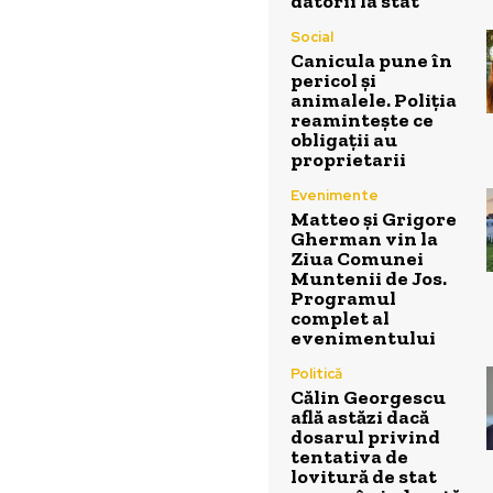
datorii la stat
Social
Canicula pune în
pericol și
animalele. Poliția
reamintește ce
obligații au
proprietarii
Evenimente
Matteo și Grigore
Gherman vin la
Ziua Comunei
Muntenii de Jos.
Programul
complet al
evenimentului
Politică
Călin Georgescu
află astăzi dacă
dosarul privind
tentativa de
lovitură de stat