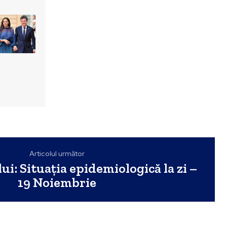
Articolul următor
i: Situația epidemiologică la zi –
19 Noiembrie