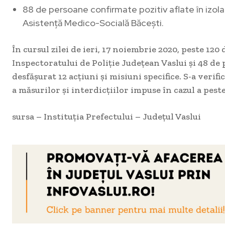
88 de persoane confirmate pozitiv aflate în izola
Asistență Medico-Socială Băcești.
În cursul zilei de ieri, 17 noiembrie 2020, peste 120 
Inspectoratului de Poliție Județean Vaslui și 48 de p
desfășurat 12 acțiuni și misiuni specifice. S-a verif
a măsurilor și interdicțiilor impuse în cazul a pest
sursa – Instituția Prefectului – Județul Vaslui