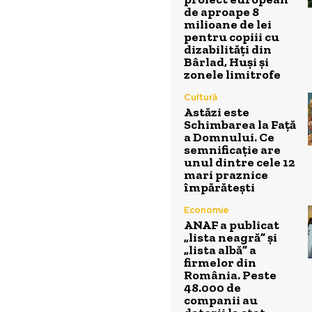
de aproape 8
milioane de lei
pentru copiii cu
dizabilități din
Bârlad, Huși și
zonele limitrofe
Cultură
Astăzi este
Schimbarea la Față
a Domnului. Ce
semnificație are
unul dintre cele 12
mari praznice
împărătești
Economie
ANAF a publicat
„lista neagră” și
„lista albă” a
firmelor din
România. Peste
48.000 de
companii au