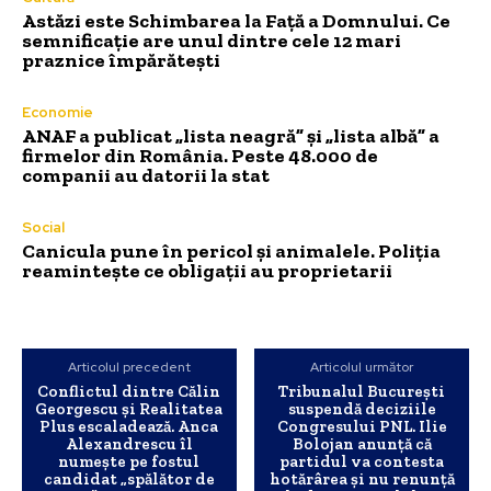
Astăzi este Schimbarea la Față a Domnului. Ce
semnificație are unul dintre cele 12 mari
praznice împărătești
Economie
ANAF a publicat „lista neagră” și „lista albă” a
firmelor din România. Peste 48.000 de
companii au datorii la stat
Social
Canicula pune în pericol și animalele. Poliția
reamintește ce obligații au proprietarii
Articolul precedent
Articolul următor
Conflictul dintre Călin
Tribunalul București
Georgescu și Realitatea
suspendă deciziile
Plus escaladează. Anca
Congresului PNL. Ilie
Alexandrescu îl
Bolojan anunță că
numește pe fostul
partidul va contesta
candidat „spălător de
hotărârea și nu renunță