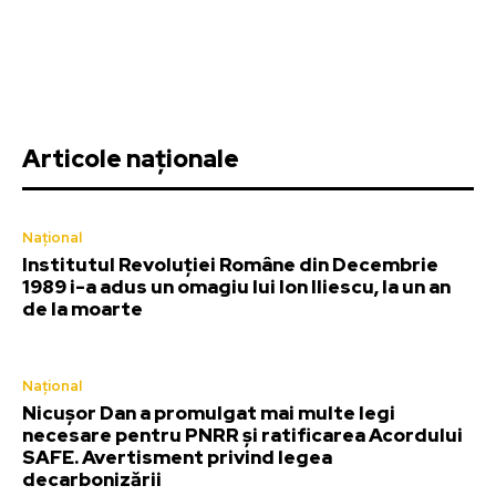
Articole naționale
Național
Institutul Revoluției Române din Decembrie
1989 i-a adus un omagiu lui Ion Iliescu, la un an
de la moarte
Național
Nicușor Dan a promulgat mai multe legi
necesare pentru PNRR și ratificarea Acordului
SAFE. Avertisment privind legea
decarbonizării