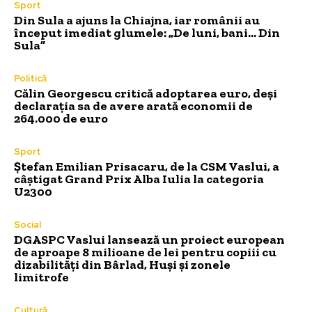
Sport
Din Sula a ajuns la Chiajna, iar românii au
început imediat glumele: „De luni, bani… Din
Sula”
Politică
Călin Georgescu critică adoptarea euro, deși
declarația sa de avere arată economii de
264.000 de euro
Sport
Ștefan Emilian Prisacaru, de la CSM Vaslui, a
câștigat Grand Prix Alba Iulia la categoria
U2300
Social
DGASPC Vaslui lansează un proiect european
de aproape 8 milioane de lei pentru copiii cu
dizabilități din Bârlad, Huși și zonele
limitrofe
Cultură