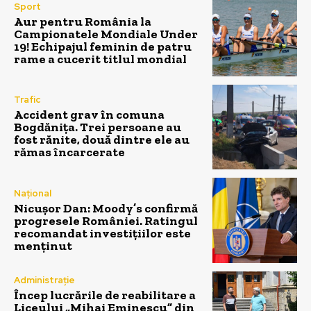
Sport
Aur pentru România la
Campionatele Mondiale Under
19! Echipajul feminin de patru
rame a cucerit titlul mondial
Trafic
Accident grav în comuna
Bogdănița. Trei persoane au
fost rănite, două dintre ele au
rămas încarcerate
Național
Nicușor Dan: Moody’s confirmă
progresele României. Ratingul
recomandat investițiilor este
menținut
Administrație
Încep lucrările de reabilitare a
Liceului „Mihai Eminescu” din