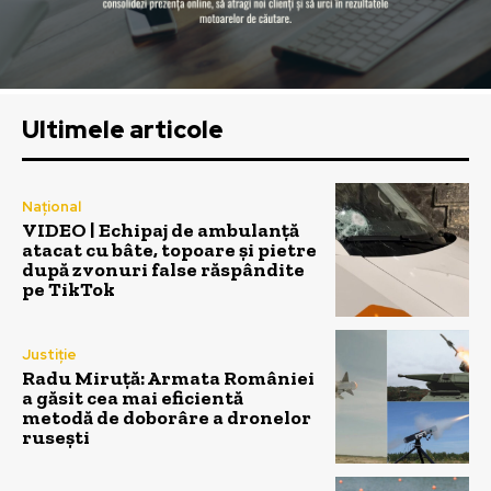
Ultimele articole
Național
VIDEO | Echipaj de ambulanță
atacat cu bâte, topoare și pietre
după zvonuri false răspândite
pe TikTok
Justiție
Radu Miruță: Armata României
a găsit cea mai eficientă
metodă de doborâre a dronelor
rusești