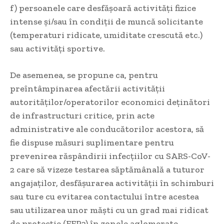
f) persoanele care desfășoară activități fizice
intense și/sau în condiții de muncă solicitante
(temperaturi ridicate, umiditate crescută etc.)
sau activități sportive.
De asemenea, se propune ca, pentru
preîntâmpinarea afectării activității
autorităților/operatorilor economici deținători
de infrastructuri critice, prin acte
administrative ale conducătorilor acestora, să
fie dispuse măsuri suplimentare pentru
prevenirea răspândirii infecțiilor cu SARS-CoV-
2 care să vizeze testarea săptămânală a tuturor
angajaților, desfășurarea activității în schimburi
sau ture cu evitarea contactului între acestea
sau utilizarea unor măști cu un grad mai ridicat
de protecție (FFP2) în zonele aglomerate.