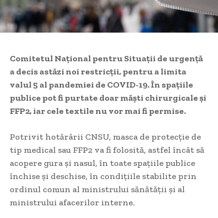
Comitetul Național pentru Situații de urgență
a decis astăzi noi restricții, pentru a limita
valul 5 al pandemiei de COVID-19. În spațiile
publice pot fi purtate doar măști chirurgicale și
FFP2, iar cele textile nu vor mai fi permise.
Potrivit hotărârii CNSU, masca de protecție de
tip medical sau FFP2 va fi folosită, astfel încât să
acopere gura și nasul, în toate spațiile publice
închise și deschise, în condițiile stabilite prin
ordinul comun al ministrului sănătății și al
ministrului afacerilor interne.