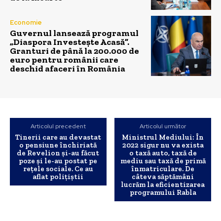
Economie
Guvernul lansează programul
„Diaspora Investește Acasă”.
Granturi de până la 200.000 de
euro pentru românii care
deschid afaceri în România
Articolul precedent
Articolul următor
Tinerii care au devastat
Ministrul Mediului: În
o pensiune închiriată
2022 sigur nu va exista
de Revelion și-au făcut
o taxă auto, taxă de
poze și le-au postat pe
mediu sau taxă de primă
rețele sociale. Ce au
înmatriculare. De
aflat polițiștii
câteva săptămâni
lucrăm la eficientizarea
programului Rabla