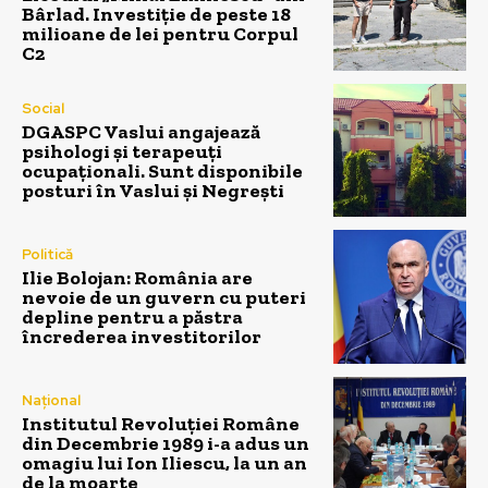
Bârlad. Investiție de peste 18
milioane de lei pentru Corpul
C2
Social
DGASPC Vaslui angajează
psihologi și terapeuți
ocupaționali. Sunt disponibile
posturi în Vaslui și Negrești
Politică
Ilie Bolojan: România are
nevoie de un guvern cu puteri
depline pentru a păstra
încrederea investitorilor
Național
Institutul Revoluției Române
din Decembrie 1989 i-a adus un
omagiu lui Ion Iliescu, la un an
de la moarte