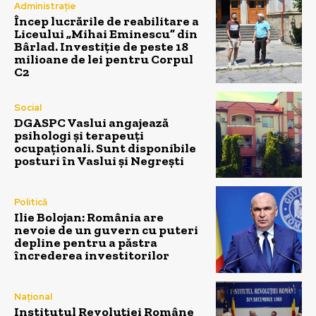
Administrație
Încep lucrările de reabilitare a
Liceului „Mihai Eminescu” din
Bârlad. Investiție de peste 18
milioane de lei pentru Corpul
C2
Social
DGASPC Vaslui angajează
psihologi și terapeuți
ocupaționali. Sunt disponibile
posturi în Vaslui și Negrești
Politică
Ilie Bolojan: România are
nevoie de un guvern cu puteri
depline pentru a păstra
încrederea investitorilor
Național
Institutul Revoluției Române