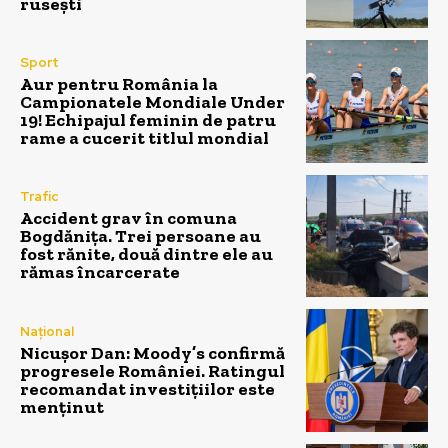
rusești
Sport
Aur pentru România la
Campionatele Mondiale Under
19! Echipajul feminin de patru
rame a cucerit titlul mondial
Trafic
Accident grav în comuna
Bogdănița. Trei persoane au
fost rănite, două dintre ele au
rămas încarcerate
Național
Nicușor Dan: Moody’s confirmă
progresele României. Ratingul
recomandat investițiilor este
menținut