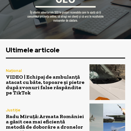
Ultimele articole
Național
VIDEO | Echipaj de ambulanță
atacat cu bâte, topoare și pietre
după zvonuri false răspândite
pe TikTok
Justiție
Radu Miruță: Armata României
a găsit cea mai eficientă
metodă de doborâre a dronelor