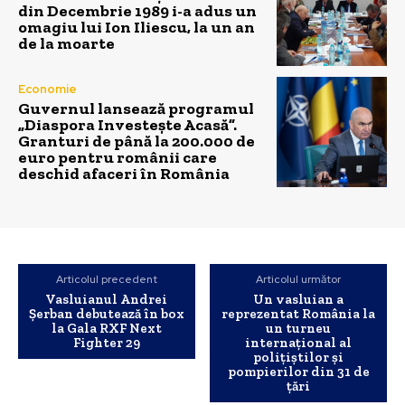
din Decembrie 1989 i-a adus un
omagiu lui Ion Iliescu, la un an
de la moarte
Economie
Guvernul lansează programul
„Diaspora Investește Acasă”.
Granturi de până la 200.000 de
euro pentru românii care
deschid afaceri în România
Articolul precedent
Articolul următor
Vasluianul Andrei
Un vasluian a
Șerban debutează în box
reprezentat România la
la Gala RXF Next
un turneu
Fighter 29
internațional al
polițiștilor și
pompierilor din 31 de
țări