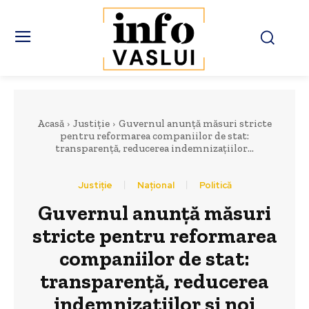
Acasă
Justiție
Guvernul anunță măsuri stricte
pentru reformarea companiilor de stat:
transparență, reducerea indemnizațiilor...
Justiție
Național
Politică
Guvernul anunță măsuri
stricte pentru reformarea
companiilor de stat:
transparență, reducerea
indemnizațiilor și noi