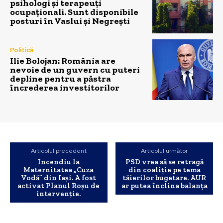
psihologi și terapeuți
ocupaționali. Sunt disponibile
posturi în Vaslui și Negrești
Politică
Ilie Bolojan: România are
nevoie de un guvern cu puteri
depline pentru a păstra
încrederea investitorilor
Articolul precedent
Articolul următor
Incendiu la
PSD vrea să se retragă
Maternitatea „Cuza
din coaliție pe tema
Vodă” din Iași. A fost
tăierilor bugetare. AUR
activat Planul Roșu de
ar putea înclina balanța
intervenție.