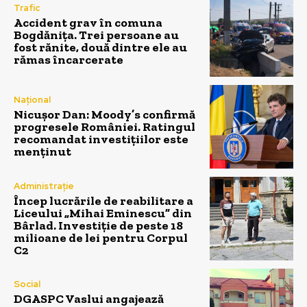
Trafic
Accident grav în comuna
Bogdănița. Trei persoane au
fost rănite, două dintre ele au
rămas încarcerate
Național
Nicușor Dan: Moody’s confirmă
progresele României. Ratingul
recomandat investițiilor este
menținut
Administrație
Încep lucrările de reabilitare a
Liceului „Mihai Eminescu” din
Bârlad. Investiție de peste 18
milioane de lei pentru Corpul
C2
Social
DGASPC Vaslui angajează