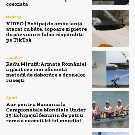
coexista
Național
VIDEO | Echipaj de ambulanță
atacat cu bâte, topoare și pietre
după zvonuri false răspândite
pe TikTok
Justiție
Radu Miruță: Armata României
a găsit cea mai eficientă
metodă de doborâre a dronelor
rusești
Sport
Aur pentru România la
Campionatele Mondiale Under
19! Echipajul feminin de patru
rame a cucerit titlul mondial