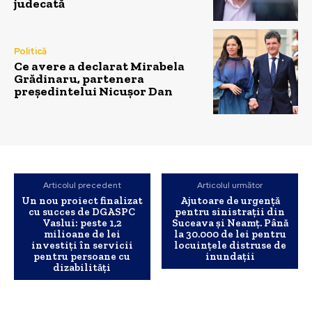
judecată
Politică
Ce avere a declarat Mirabela
Grădinaru, partenera
președintelui Nicușor Dan
Articolul precedent
Articolul următor
Un nou proiect finalizat
Ajutoare de urgență
cu succes de DGASPC
pentru sinistrații din
Vaslui: peste 1,2
Suceava și Neamț. Până
milioane de lei
la 30.000 de lei pentru
investiți în servicii
locuințele distruse de
pentru persoane cu
inundații
dizabilități