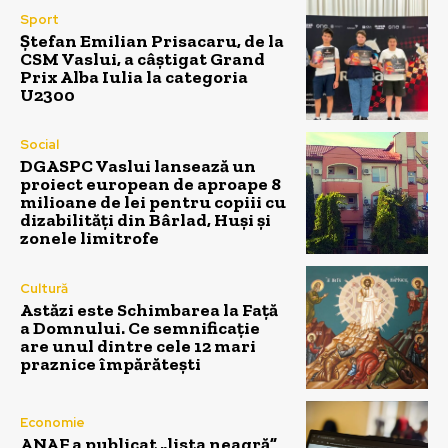
Sport
Ștefan Emilian Prisacaru, de la
CSM Vaslui, a câștigat Grand
Prix Alba Iulia la categoria
U2300
Social
DGASPC Vaslui lansează un
proiect european de aproape 8
milioane de lei pentru copiii cu
dizabilități din Bârlad, Huși și
zonele limitrofe
Cultură
Astăzi este Schimbarea la Față
a Domnului. Ce semnificație
are unul dintre cele 12 mari
praznice împărătești
Economie
ANAF a publicat „lista neagră”