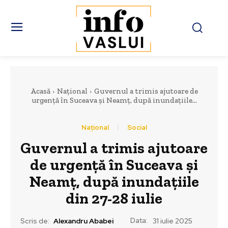
Acasă
Național
Guvernul a trimis ajutoare de
urgență în Suceava și Neamț, după inundațiile...
Național
Social
Guvernul a trimis ajutoare
de urgență în Suceava și
Neamț, după inundațiile
din 27-28 iulie
Data:
Scris de:
Alexandru Ababei
31 iulie 2025