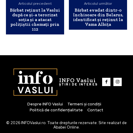
Articolul precedent
Articolul următor
Bărbat reținut la Vaslui
Bărbat evadat dintr-o
după ce și-a terorizat
închisoare din Belarus,
soția și a atacat
identificat și reținut la
polițiștii chemați prin
Vama Albița
112
INFO Vaslui
ȘTIRI DE INTERES
Despre INFO Vaslui
Termeni și condiții
Politică de confidențialitate
Contact
© 2026 INFOVaslui.ro. Toate drepturile rezervate. Site realizat de
Ababei Online.