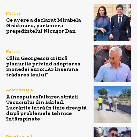
Politică
Ce avere a declarat Mirabela
Grădinaru, partenera
președintelui Nicușor Dan
Politică
Călin Georgescu critică
planurile privind adoptarea
monedei euro: „Ar însemna
trădarea leului”
Administrație
A început asfaltarea străzii
Tecuciului din Bârlad.
Lucrările intră în linie dreaptă
după problemele tehnice
întâmpinate
Divertisment