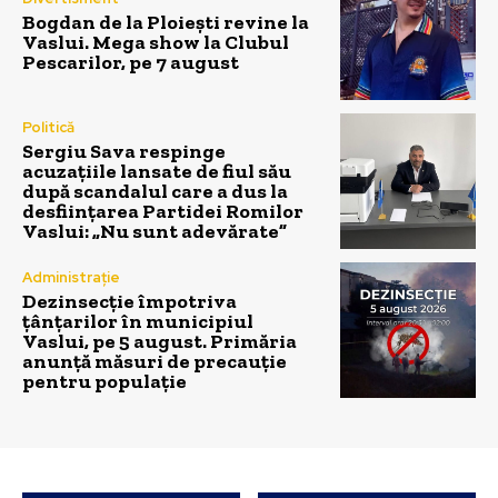
Bogdan de la Ploiești revine la
Vaslui. Mega show la Clubul
Pescarilor, pe 7 august
Politică
Sergiu Sava respinge
acuzațiile lansate de fiul său
după scandalul care a dus la
desființarea Partidei Romilor
Vaslui: „Nu sunt adevărate”
Administrație
Dezinsecție împotriva
țânțarilor în municipiul
Vaslui, pe 5 august. Primăria
anunță măsuri de precauție
pentru populație