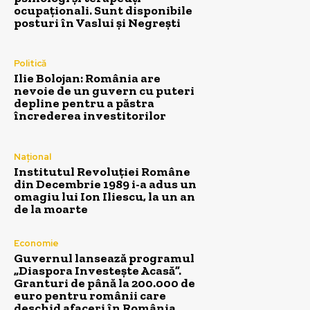
ocupaționali. Sunt disponibile
posturi în Vaslui și Negrești
Politică
Ilie Bolojan: România are
nevoie de un guvern cu puteri
depline pentru a păstra
încrederea investitorilor
Național
Institutul Revoluției Române
din Decembrie 1989 i-a adus un
omagiu lui Ion Iliescu, la un an
de la moarte
Economie
Guvernul lansează programul
„Diaspora Investește Acasă”.
Granturi de până la 200.000 de
euro pentru românii care
deschid afaceri în România