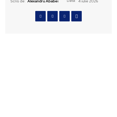
Data:
Scris de:
Alexandru Ababei
4 iulie 2026