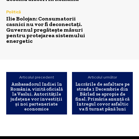
Politică
Ilie Bolojan: Consumatorii
casnici nu vor fi deconectați.
Guvernul pregătește măsuri
pentru protejarea sistemului
energetic
Articolul precedent
Articolul următor
Ambasadorul Indiei în
Lucrările de asfaltare pe
România, vizită oficială
strada 1 Decembrie din
la Vaslui. Autoritățile
Bârlad se apropie de
județene vor investiții
final. Primăria anunță că
și noi parteneriate
întregul covor asfaltic
economice
va fi turnat până luni