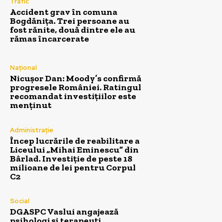
Trafic
Accident grav în comuna
Bogdănița. Trei persoane au
fost rănite, două dintre ele au
rămas încarcerate
Național
Nicușor Dan: Moody’s confirmă
progresele României. Ratingul
recomandat investițiilor este
menținut
Administrație
Încep lucrările de reabilitare a
Liceului „Mihai Eminescu” din
Bârlad. Investiție de peste 18
milioane de lei pentru Corpul
C2
Social
DGASPC Vaslui angajează
psihologi și terapeuți