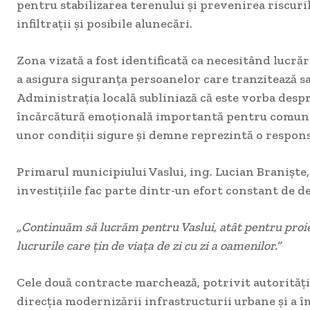
pentru stabilizarea terenului și prevenirea riscur
infiltrații și posibile alunecări.
Zona vizată a fost identificată ca necesitând lucră
a asigura siguranța persoanelor care tranzitează sa
Administrația locală subliniază că este vorba despr
încărcătură emoțională importantă pentru comunit
unor condiții sigure și demne reprezintă o respons
Primarul municipiului Vaslui, ing. Lucian Braniște,
investițiile fac parte dintr-un efort constant de de
„Continuăm să lucrăm pentru Vaslui, atât pentru proie
lucrurile care țin de viața de zi cu zi a oamenilor.”
Cele două contracte marchează, potrivit autoritățil
direcția modernizării infrastructurii urbane și a î