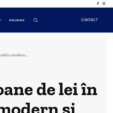
CONTACT
AQUAVAS
 public modern...
oane de lei în
 modern și