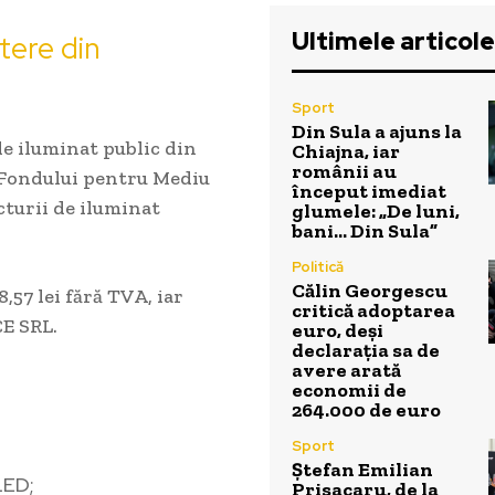
Ultimele articole
tere din
Sport
Din Sula a ajuns la
e iluminat public din
Chiajna, iar
românii au
 Fondului pentru Mediu
început imediat
cturii de iluminat
glumele: „De luni,
bani… Din Sula”
Politică
Călin Georgescu
,57 lei fără TVA, iar
critică adoptarea
E SRL.
euro, deși
declarația sa de
avere arată
economii de
264.000 de euro
Sport
Ștefan Emilian
LED;
Prisacaru, de la