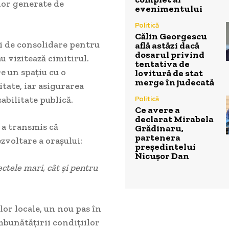
ilor generate de
evenimentului
Politică
Călin Georgescu
ri de consolidare pentru
află astăzi dacă
dosarul privind
u vizitează cimitirul.
tentativa de
e un spațiu cu o
lovitură de stat
merge în judecată
ate, iar asigurarea
abilitate publică.
Politică
Ce avere a
declarat Mirabela
 a transmis că
Grădinaru,
partenera
zvoltare a orașului:
președintelui
Nicușor Dan
ctele mari, cât și pentru
or locale, un nou pas în
mbunătățirii condițiilor