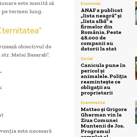
tionare este menită să
Economie
ANAF a publicat
i pe termen lung.
„lista neagră” și
„lista albă” a
firmelor din
Eternitatea”
România. Peste
48.000 de
companii au
vizează obiectivul de
datorii la stat
str. Matei Basarab”.
Social
Canicula pune în
pericol și
.
animalele. Poliția
reamintește ce
obligații au
:
proprietarii
Evenimente
Matteo și Grigore
Gherman vin la
at
Ziua Comunei
Muntenii de Jos.
rvenția este necesară
Programul
complet al