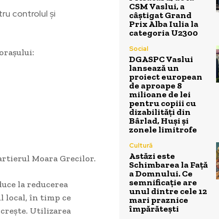
CSM Vaslui, a
u controlul și
câștigat Grand
Prix Alba Iulia la
categoria U2300
Social
orașului:
DGASPC Vaslui
lansează un
proiect european
de aproape 8
milioane de lei
pentru copiii cu
dizabilități din
Bârlad, Huși și
zonele limitrofe
Cultură
Astăzi este
cartierul Moara Grecilor.
Schimbarea la Față
a Domnului. Ce
semnificație are
duce la reducerea
unul dintre cele 12
 local, în timp ce
mari praznice
împărătești
crește. Utilizarea