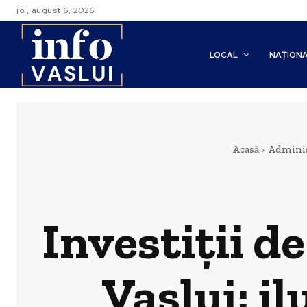
joi, august 6, 2026
LOCAL
NAȚION
Acasă
Adminis
Investiții de
Vaslui: i