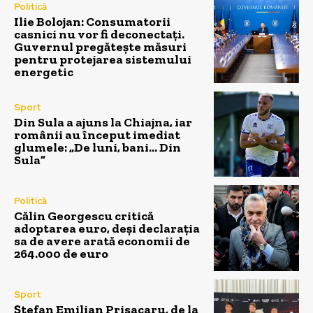
Politică
Ilie Bolojan: Consumatorii
casnici nu vor fi deconectați.
Guvernul pregătește măsuri
pentru protejarea sistemului
energetic
Sport
Din Sula a ajuns la Chiajna, iar
românii au început imediat
glumele: „De luni, bani… Din
Sula”
Politică
Călin Georgescu critică
adoptarea euro, deși declarația
sa de avere arată economii de
264.000 de euro
Sport
Ștefan Emilian Prisacaru, de la