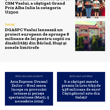
CSM Vaslui, a câștigat Grand
Prix Alba Iulia la categoria
U2300
Social
DGASPC Vaslui lansează un
proiect european de aproape 8
milioane de lei pentru copiii cu
dizabilități din Bârlad, Huși și
zonele limitrofe
Articolul precedent
Articolul următor
Asia Express: Drumul
S-a câștigat marele
Zeilor – Noul sezon
premiu la Loto 6/49 de
începe cu provocări
9,58 milioane de euro!
intense și peisaje
Câștigătorul este din
spectaculoase (Marți, 5
Galați!
noiembrie 2024)