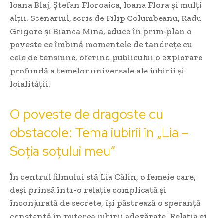
Ioana Blaj, Ștefan Floroaica, Ioana Flora și mulți
alții. Scenariul, scris de Filip Columbeanu, Radu
Grigore și Bianca Mina, aduce în prim-plan o
poveste ce îmbină momentele de tandrețe cu
cele de tensiune, oferind publicului o explorare
profundă a temelor universale ale iubirii și
loialității.
O poveste de dragoste cu
obstacole: Tema iubirii în „Lia –
Soția soțului meu”
În centrul filmului stă Lia Călin, o femeie care,
deși prinsă într-o relație complicată și
înconjurată de secrete, își păstrează o speranță
constantă în puterea iubirii adevărate. Relația ei