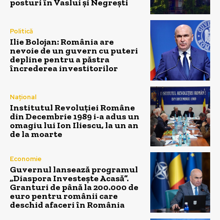
posturi în Vaslui și Negrești
Politică
Ilie Bolojan: România are
nevoie de un guvern cu puteri
depline pentru a păstra
încrederea investitorilor
Național
Institutul Revoluției Române
din Decembrie 1989 i-a adus un
omagiu lui Ion Iliescu, la un an
de la moarte
Economie
Guvernul lansează programul
„Diaspora Investește Acasă”.
Granturi de până la 200.000 de
euro pentru românii care
deschid afaceri în România