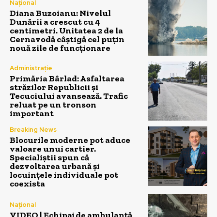
Național
Diana Buzoianu: Nivelul
Dunării a crescut cu 4
centimetri. Unitatea 2 de la
Cernavodă câștigă cel puțin
nouă zile de funcționare
Administrație
Primăria Bârlad: Asfaltarea
străzilor Republicii și
Tecuciului avansează. Trafic
reluat pe un tronson
important
Breaking News
Blocurile moderne pot aduce
valoare unui cartier.
Specialiștii spun că
dezvoltarea urbană și
locuințele individuale pot
coexista
Național
VIDEO | Echipaj de ambulanță