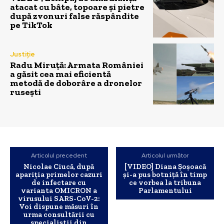
atacat cu bâte, topoare și pietre
după zvonuri false răspândite
pe TikTok
Justiție
Radu Miruță: Armata României
a găsit cea mai eficientă
metodă de doborâre a dronelor
rusești
Articolul precedent
Articolul următor
Nicolae Ciucă, după
​[VIDEO] Diana Șoșoacă
apariţia primelor cazuri
și-a pus botniță în timp
de infectare cu
ce vorbea la tribuna
varianta OMICRON a
Parlamentului
virusului SARS-CoV-2:
Voi dispune măsuri în
urma consultării cu
specialiştii din