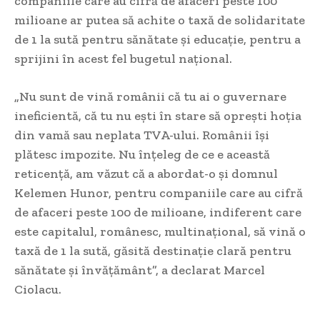
companiile care au cifră de afaceri peste 100
milioane ar putea să achite o taxă de solidaritate
de 1 la sută pentru sănătate şi educaţie, pentru a
sprijini în acest fel bugetul naţional.
„Nu sunt de vină românii că tu ai o guvernare
ineficientă, că tu nu eşti în stare să opreşti hoţia
din vamă sau neplata TVA-ului. Românii îşi
plătesc impozite. Nu înţeleg de ce e această
reticenţă, am văzut că a abordat-o şi domnul
Kelemen Hunor, pentru companiile care au cifră
de afaceri peste 100 de milioane, indiferent care
este capitalul, românesc, multinaţional, să vină o
taxă de 1 la sută, găsită destinaţie clară pentru
sănătate şi învăţământ”, a declarat Marcel
Ciolacu.