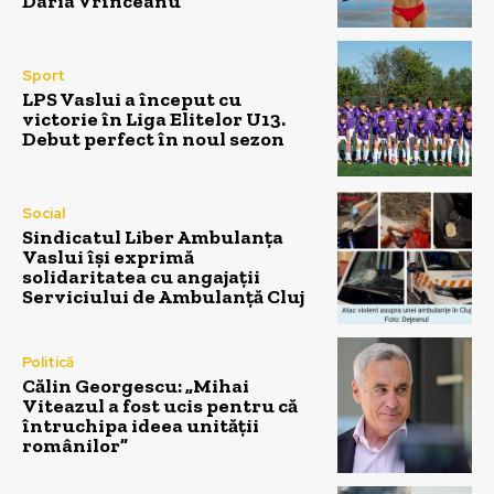
Daria Vrînceanu
Sport
LPS Vaslui a început cu
victorie în Liga Elitelor U13.
Debut perfect în noul sezon
Social
Sindicatul Liber Ambulanța
Vaslui își exprimă
solidaritatea cu angajații
Serviciului de Ambulanță Cluj
Politică
Călin Georgescu: „Mihai
Viteazul a fost ucis pentru că
întruchipa ideea unității
românilor”