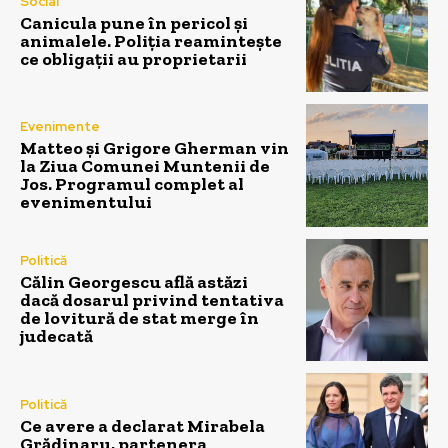
Social
Canicula pune în pericol și
animalele. Poliția reamintește
ce obligații au proprietarii
Evenimente
Matteo și Grigore Gherman vin
la Ziua Comunei Muntenii de
Jos. Programul complet al
evenimentului
Politică
Călin Georgescu află astăzi
dacă dosarul privind tentativa
de lovitură de stat merge în
judecată
Politică
Ce avere a declarat Mirabela
Grădinaru, partenera