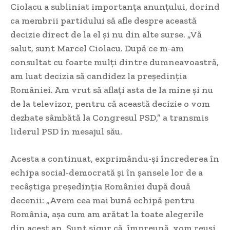
Ciolacu a subliniat importanța anunțului, dorind
ca membrii partidului să afle despre această
decizie direct de la el și nu din alte surse. „Vă
salut, sunt Marcel Ciolacu. După ce m-am
consultat cu foarte mulți dintre dumneavoastră,
am luat decizia să candidez la președinția
României. Am vrut să aflați asta de la mine și nu
de la televizor, pentru că această decizie o vom
dezbate sâmbătă la Congresul PSD,” a transmis
liderul PSD în mesajul său.
Acesta a continuat, exprimându-și încrederea în
echipa social-democrată și în șansele lor de a
recâștiga președinția României după două
decenii: „Avem cea mai bună echipă pentru
România, așa cum am arătat la toate alegerile
din acest an. Sunt sigur că, împreună, vom reuși