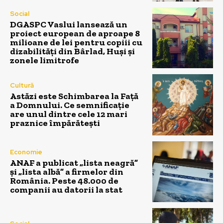
Social
DGASPC Vaslui lansează un
proiect european de aproape 8
milioane de lei pentru copiii cu
dizabilități din Bârlad, Huși și
zonele limitrofe
Cultură
Astăzi este Schimbarea la Față
a Domnului. Ce semnificație
are unul dintre cele 12 mari
praznice împărătești
Economie
ANAF a publicat „lista neagră”
și „lista albă” a firmelor din
România. Peste 48.000 de
companii au datorii la stat