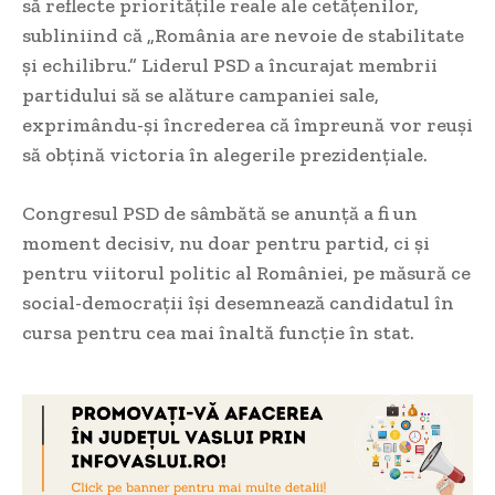
să reflecte prioritățile reale ale cetățenilor,
subliniind că „România are nevoie de stabilitate
și echilibru.” Liderul PSD a încurajat membrii
partidului să se alăture campaniei sale,
exprimându-și încrederea că împreună vor reuși
să obțină victoria în alegerile prezidențiale.
Congresul PSD de sâmbătă se anunță a fi un
moment decisiv, nu doar pentru partid, ci și
pentru viitorul politic al României, pe măsură ce
social-democrații își desemnează candidatul în
cursa pentru cea mai înaltă funcție în stat.