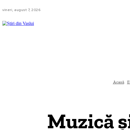
vineri, august 7, 2026
LOCAL
N
AQUAVAS
Acasă
E
Muzică și