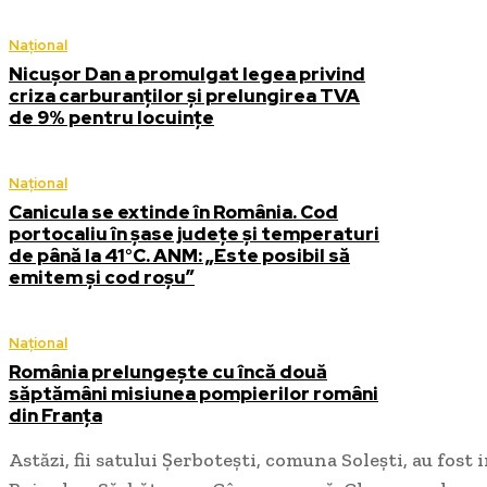
Național
Nicușor Dan a promulgat legea privind
criza carburanților și prelungirea TVA
de 9% pentru locuințe
Național
Canicula se extinde în România. Cod
portocaliu în șase județe și temperaturi
de până la 41°C. ANM: „Este posibil să
emitem și cod roșu”
Național
România prelungește cu încă două
săptămâni misiunea pompierilor români
din Franța
Astăzi, fii satului Șerbotești, comuna Solești, au fos