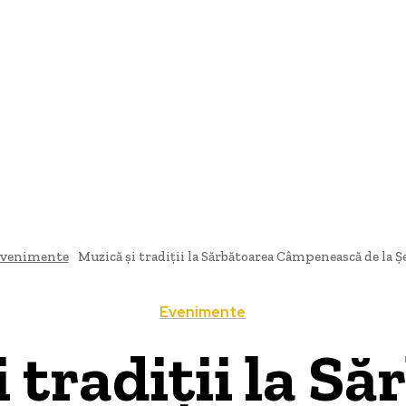
AȚIONAL
POLITICĂ
DIVERTISMENT
EXTERN
TEHNO
venimente
Muzică și tradiții la Sărbătoarea Câmpenească de la Ș
Evenimente
 tradiții la S