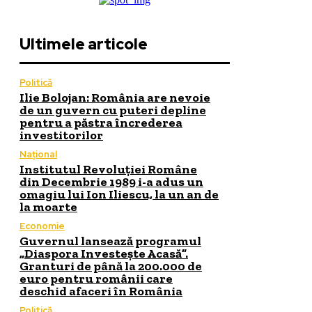
Ultimele articole
Politică
Ilie Bolojan: România are nevoie
de un guvern cu puteri depline
pentru a păstra încrederea
investitorilor
Național
Institutul Revoluției Române
din Decembrie 1989 i-a adus un
omagiu lui Ion Iliescu, la un an de
la moarte
Economie
Guvernul lansează programul
„Diaspora Investește Acasă”.
Granturi de până la 200.000 de
euro pentru românii care
deschid afaceri în România
Politică