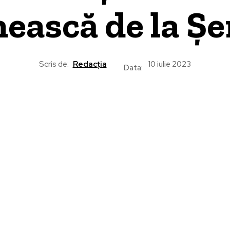
ască de la Șe
Scris de:
Redacția
10 iulie 2023
Data: