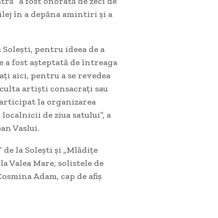
ră” a fost onorată de zeci de
ilej în a depăna amintiri și a
Solești, pentru ideea de a
e a fost așteptată de întreaga
ți aici, pentru a se revedea
culta artiști consacrați sau
articipat la organizarea
localnicii de ziua satului”, a
an Vaslui.
 de la Solești și „Mlădițe
la Valea Mare, solistele de
Cosmina Adam, cap de afiș
.