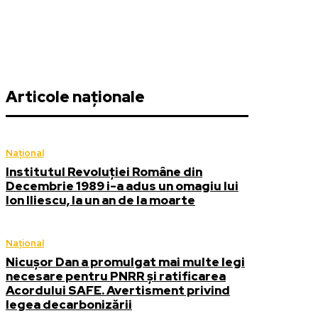
Articole naționale
Național
Institutul Revoluției Române din
Decembrie 1989 i-a adus un omagiu lui
Ion Iliescu, la un an de la moarte
Național
Nicușor Dan a promulgat mai multe legi
necesare pentru PNRR și ratificarea
Acordului SAFE. Avertisment privind
legea decarbonizării