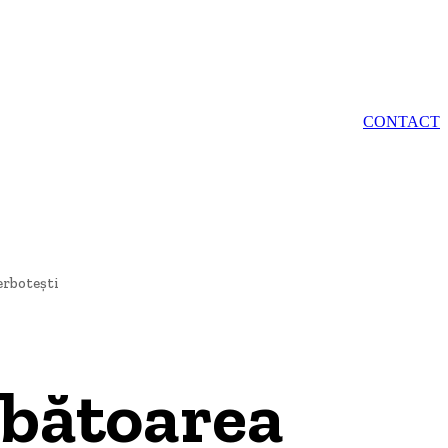
LOGIE
CONTACT
erbotești
ărbătoarea