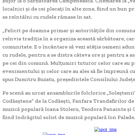
Bujor la o Sărbătoarea Câmpenească. Chemarea la „vat
localnici și de cei plecați în alte zone, fiind un bun pr
se reîntâlni cu rudele rămase în sat.
„Felicit pe doamna primar și autoritățile din comuna 
reînvia tradiția în a organiza această
sărbătoare, car
comunitate. E o încântare să vezi atâția oameni aduna
cu rudele, pentru a se distra câteva ore și pentru a as
pe cei din comună. Mulțumiri tuturor celor care au p
evenimentului și celor care au ales să fie împreună cu 
spus Dumitru Buzatu, președintele Consiliului Județe
Pe scenă au urcat ansamblurile folclorice „Soleștenii”
Codăeștene” de la Codăești, Fanfara Trandafirilor de 
muzică populară Ioana Stoleru, Teodora Panainte și 
fiind îndrăgitul solist de muzică populară Ion Palade