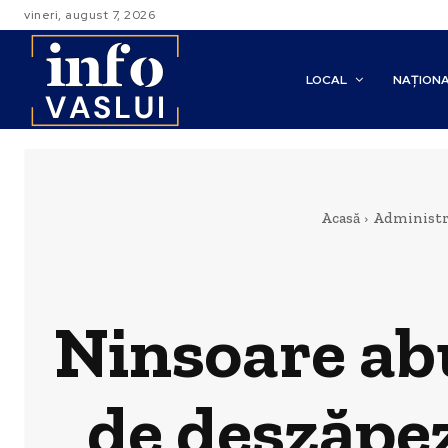
vineri, august 7, 2026
LOCAL
NAȚION
Acasă
Administr
Ninsoare abu
de deszăpez