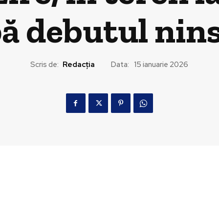
ă debutul nins
Scris de:
Redacția
Data:
15 ianuarie 2026