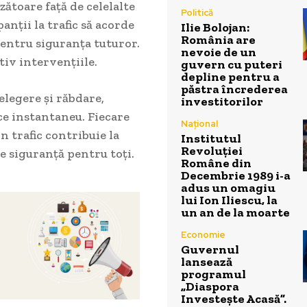
zătoare față de celelalte
Politică
anții la trafic să acorde
Ilie Bolojan:
România are
 pentru siguranța tuturor.
nevoie de un
tiv intervențiile.
guvern cu puteri
depline pentru a
păstra încrederea
elegere și răbdare,
investitorilor
ce instantaneu. Fiecare
Național
n trafic contribuie la
Institutul
Revoluției
e siguranță pentru toți.
Române din
Decembrie 1989 i-a
adus un omagiu
lui Ion Iliescu, la
un an de la moarte
Economie
Guvernul
lansează
programul
„Diaspora
Investește Acasă”.