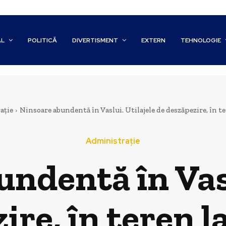
AL
POLITICĂ
DIVERTISMENT
EXTERN
TEHNOLOGIE
ație
Ninsoare abundentă în Vaslui. Utilajele de deszăpezire, în te
Administrație
ndentă în Vasl
ire, în teren l