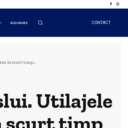
CONTACT
AQUAVAS
ren la scurt timp...
ui. Utilajele
a scurt timp