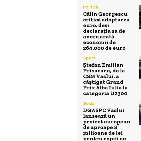
Politică
Călin Georgescu
critică adoptarea
euro, deși
declarația sa de
avere arată
economii de
264.000 de euro
Sport
Ștefan Emilian
Prisacaru, de la
CSM Vaslui, a
câștigat Grand
Prix Alba Iulia la
categoria U2300
Social
DGASPC Vaslui
lansează un
proiect european
de aproape 8
milioane de lei
pentru copiii cu