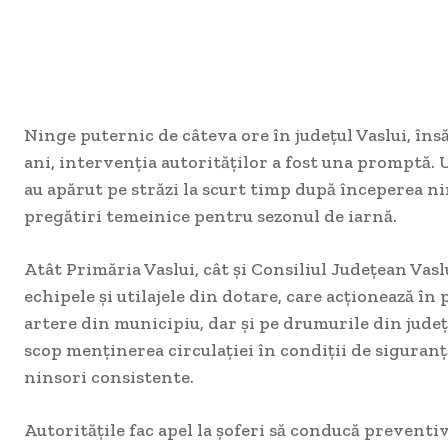
Ninge puternic de câteva ore în județul Vaslui, însă
ani, intervenția autorităților a fost una promptă. 
au apărut pe străzi la scurt timp după începerea ni
pregătiri temeinice pentru sezonul de iarnă.
Atât Primăria Vaslui, cât și Consiliul Județean Vasl
echipele și utilajele din dotare, care acționează în
artere din municipiu, dar și pe drumurile din județ.
scop menținerea circulației în condiții de siguranț
ninsori consistente.
Autoritățile fac apel la șoferi să conducă preventiv