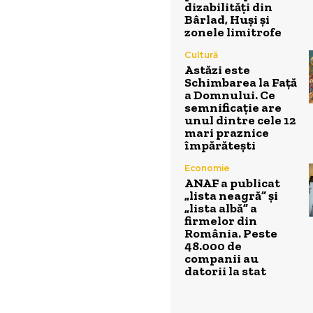
dizabilități din
Bârlad, Huși și
zonele limitrofe
Cultură
Astăzi este
Schimbarea la Față
a Domnului. Ce
semnificație are
unul dintre cele 12
mari praznice
împărătești
Economie
ANAF a publicat
„lista neagră” și
„lista albă” a
firmelor din
România. Peste
48.000 de
companii au
datorii la stat