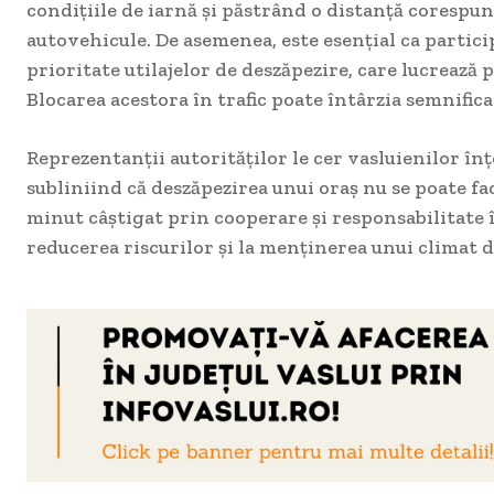
condițiile de iarnă și păstrând o distanță corespun
autovehicule. De asemenea, este esențial ca particip
prioritate utilajelor de deszăpezire, care lucrează
Blocarea acestora în trafic poate întârzia semnifica
Reprezentanții autorităților le cer vasluienilor înț
subliniind că deszăpezirea unui oraș nu se poate fa
minut câștigat prin cooperare și responsabilitate î
reducerea riscurilor și la menținerea unui climat d