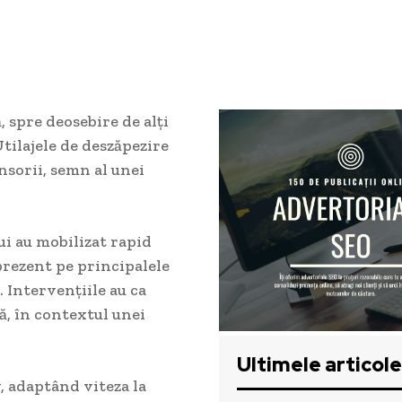
, spre deosebire de alți
Utilajele de deszăpezire
nsorii, semn al unei
ui au mobilizat rapid
 prezent pe principalele
 Intervențiile au ca
ă, în contextul unei
Ultimele articole
, adaptând viteza la