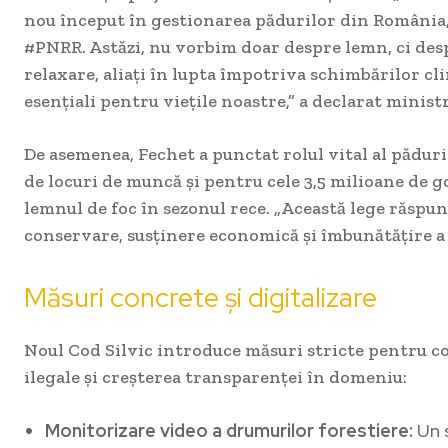
nou început în gestionarea pădurilor din România,
#PNRR. Astăzi, nu vorbim doar despre lemn, ci desp
relaxare, aliați în lupta împotriva schimbărilor cli
esențiali pentru viețile noastre,” a declarat ministr
De asemenea, Fechet a punctat rolul vital al păduri
de locuri de muncă și pentru cele 3,5 milioane de 
lemnul de foc în sezonul rece. „Această lege răspun
conservare, susținere economică și îmbunătățire a v
Măsuri concrete și digitalizare
Noul Cod Silvic introduce măsuri stricte pentru c
ilegale și creșterea transparenței în domeniu:
Monitorizare video a drumurilor forestiere:
Un s