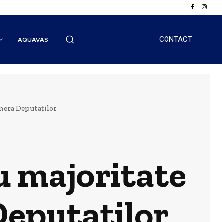
CONTACT
AQUAVAS
amera Deputaților
u majoritate
Deputaților