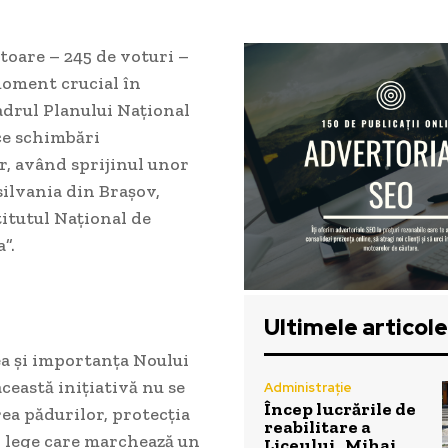
toare – 245 de voturi –
oment crucial în
adrul Planului Național
uce schimbări
er, având sprijinul unor
ilvania din Brașov,
titutul Național de
”.
Ultimele articole
a și importanța Noului
această inițiativă nu se
Administrație
Încep lucrările de
rea pădurilor, protecția
reabilitare a
 o lege care marchează un
Liceului „Mihai