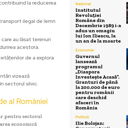
contribuind la reducerea
Național
Institutul
Revoluției
Române din
transport ilegal de lemn
Decembrie 1989 i-a
adus un omagiu
lui Ion Iliescu, la
 care au lăsat terenuri
un an de la moarte
ădurirea acestora.
Economie
Guvernul
etățenilor de a explora
lansează
programul
„Diaspora
tări vizează
Investește Acasă”.
Granturi de până
n sectorul silvic.
la 200.000 de euro
pentru românii
care deschid
rde al României
afaceri în
România
ar pentru sectorul
Politică
Ilie Bolojan:
ltarea economică