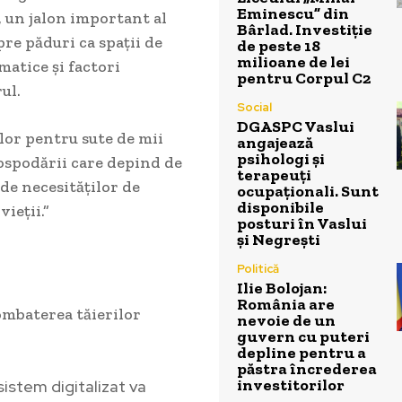
Eminescu” din
 un jalon important al
Bârlad. Investiție
re păduri ca spații de
de peste 18
milioane de lei
matice și factori
pentru Corpul C2
ul.
Social
DGASPC Vaslui
lor pentru sute de mii
angajează
psihologi și
gospodării care depind de
terapeuți
de necesităților de
ocupaționali. Sunt
disponibile
ieții.”
posturi în Vaslui
și Negrești
Politică
Ilie Bolojan:
România are
ombaterea tăierilor
nevoie de un
guvern cu puteri
depline pentru a
păstra încrederea
investitorilor
istem digitalizat va