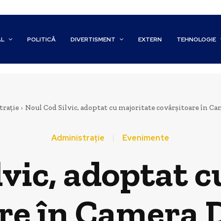
AL
POLITICĂ
DIVERTISMENT
EXTERN
TEHNOLOGIE
rație
Noul Cod Silvic, adoptat cu majoritate covârșitoare în C
Administrație
Evenimente
lvic, adoptat c
re în Camera 