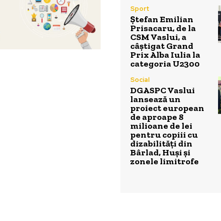
Sport
Ștefan Emilian
Prisacaru, de la
CSM Vaslui, a
câștigat Grand
Prix Alba Iulia la
categoria U2300
Social
DGASPC Vaslui
lansează un
proiect european
de aproape 8
milioane de lei
pentru copiii cu
dizabilități din
Bârlad, Huși și
zonele limitrofe