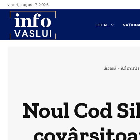
vineri, august 7, 2026
LOCAL
NAȚION
Acasă
Administ
Noul Cod Si
covârșitoa