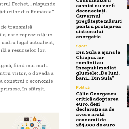
Consumatorii
istrul Fechet, „răspunde
casnici nu vor fi
deconectați.
pădurilor din România.”
Guvernul
pregătește măsuri
pentru protejarea
 fie transmisă
sistemului
le, care reprezintă un
energetic
cadru legal actualizat,
Sport
lă a resurselor lor.
Din Sula a ajuns la
Chiajna, iar
românii au
igmă, fiind mai mult
început imediat
glumele: „De luni,
tru viitor, o dovadă a
bani… Din Sula”
 a construi o economie
Politică
primesc, în sfârșit,
Călin Georgescu
critică adoptarea
euro, deși
declarația sa de
avere arată
economii de
264.000 de euro