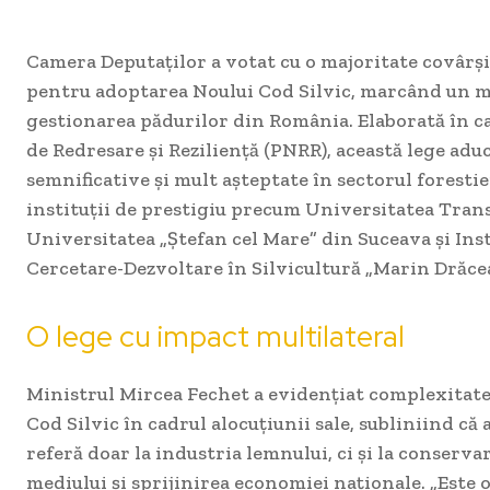
Camera Deputaților a votat cu o majoritate covârși
pentru adoptarea Noului Cod Silvic, marcând un m
gestionarea pădurilor din România. Elaborată în c
de Redresare și Reziliență (PNRR), această lege ad
semnificative și mult așteptate în sectorul foresti
instituții de prestigiu precum Universitatea Trans
Universitatea „Ștefan cel Mare” din Suceava și Ins
Cercetare-Dezvoltare în Silvicultură „Marin Drăcea
O lege cu impact multilateral
Ministrul Mircea Fechet a evidențiat complexitate
Cod Silvic în cadrul alocuțiunii sale, subliniind că 
referă doar la industria lemnului, ci și la conserva
mediului și sprijinirea economiei naționale. „Este