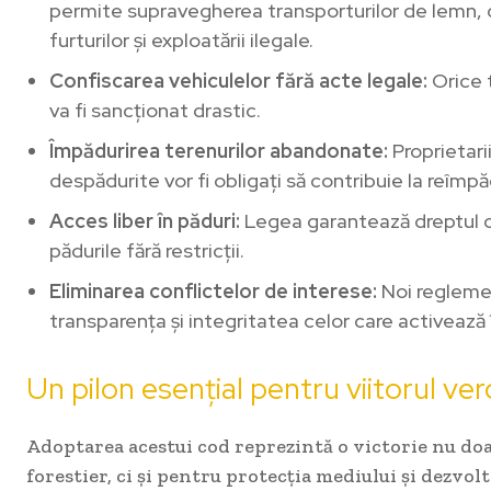
permite supravegherea transporturilor de lemn, 
furturilor și exploatării ilegale.
Confiscarea vehiculelor fără acte legale:
Orice 
va fi sancționat drastic.
Împădurirea terenurilor abandonate:
Proprietarii
despădurite vor fi obligați să contribuie la reîmp
Acces liber în păduri:
Legea garantează dreptul c
pădurile fără restricții.
Eliminarea conflictelor de interese:
Noi reglemen
transparența și integritatea celor care activează î
Un pilon esențial pentru viitorul ve
Adoptarea acestui cod reprezintă o victorie nu do
forestier, ci și pentru protecția mediului și dezvo