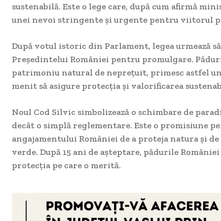
sustenabilă. Este o lege care, după cum afirmă min
unei nevoi stringente și urgente pentru viitorul 
După votul istoric din Parlament, legea urmează să
Președintelui României pentru promulgare. Păduri
patrimoniu natural de neprețuit, primesc astfel un 
menit să asigure protecția și valorificarea sustenabi
Noul Cod Silvic simbolizează o schimbare de parad
decât o simplă reglementare. Este o promisiune pen
angajamentului României de a proteja natura și de
verde. După 15 ani de așteptare, pădurile României 
protecția pe care o merită.