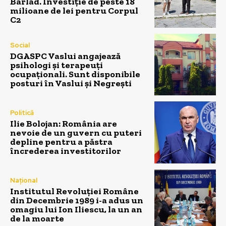
Bârlad. Investiție de peste 18
milioane de lei pentru Corpul
C2
Social
DGASPC Vaslui angajează
psihologi și terapeuți
ocupaționali. Sunt disponibile
posturi în Vaslui și Negrești
Politică
Ilie Bolojan: România are
nevoie de un guvern cu puteri
depline pentru a păstra
încrederea investitorilor
Național
Institutul Revoluției Române
din Decembrie 1989 i-a adus un
omagiu lui Ion Iliescu, la un an
de la moarte