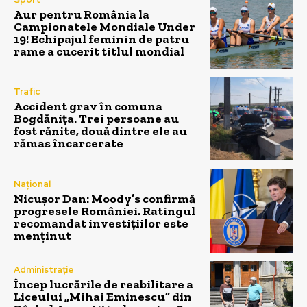
Aur pentru România la
Campionatele Mondiale Under
19! Echipajul feminin de patru
rame a cucerit titlul mondial
Trafic
Accident grav în comuna
Bogdănița. Trei persoane au
fost rănite, două dintre ele au
rămas încarcerate
Național
Nicușor Dan: Moody’s confirmă
progresele României. Ratingul
recomandat investițiilor este
menținut
Administrație
Încep lucrările de reabilitare a
Liceului „Mihai Eminescu” din