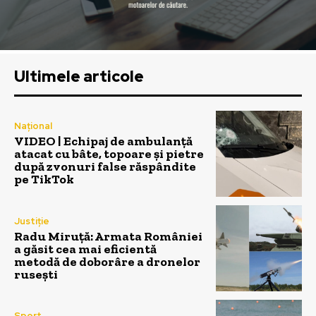
Ultimele articole
Național
VIDEO | Echipaj de ambulanță
atacat cu bâte, topoare și pietre
după zvonuri false răspândite
pe TikTok
Justiție
Radu Miruță: Armata României
a găsit cea mai eficientă
metodă de doborâre a dronelor
rusești
Sport