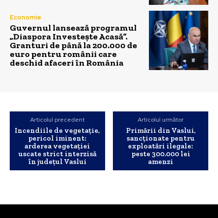
Economie
Guvernul lansează programul
„Diaspora Investește Acasă”.
Granturi de până la 200.000 de
euro pentru românii care
deschid afaceri în România
Articolul precedent
Articolul următor
Incendiile de vegetație,
Primării din Vaslui,
pericol iminent:
sancționate pentru
arderea vegetației
exploatări ilegale:
uscate strict interzisă
peste 300.000 lei
în județul Vaslui
amenzi