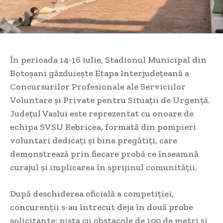
În perioada 14-16 iulie, Stadionul Municipal din
Botoșani găzduiește Etapa Interjudețeană a
Concursurilor Profesionale ale Serviciilor
Voluntare și Private pentru Situații de Urgență.
Județul Vaslui este reprezentat cu onoare de
echipa SVSU Rebricea, formată din pompieri
voluntari dedicați și bine pregătiți, care
demonstrează prin fiecare probă ce înseamnă
curajul și implicarea în sprijinul comunității.
După deschiderea oficială a competiției,
concurenții s-au întrecut deja în două probe
solicitante: pista cu obstacole de 100 de metri și