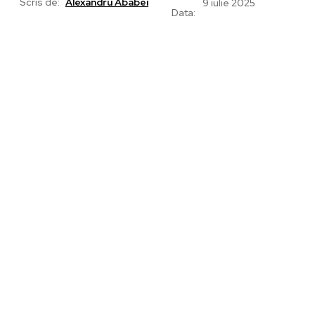
Scris de:
Alexandru Ababei
9 iulie 2025
Data: