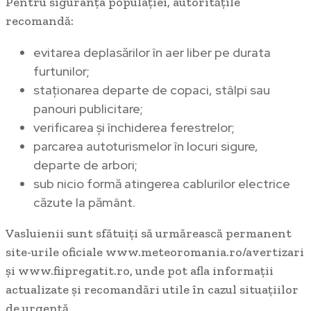
Pentru siguranța populației, autoritățile
recomandă:
evitarea deplasărilor în aer liber pe durata
furtunilor;
staționarea departe de copaci, stâlpi sau
panouri publicitare;
verificarea și închiderea ferestrelor;
parcarea autoturismelor în locuri sigure,
departe de arbori;
sub nicio formă atingerea cablurilor electrice
căzute la pământ.
Vasluienii sunt sfătuiți să urmărească permanent
site-urile oficiale www.meteoromania.ro/avertizari
și www.fiipregatit.ro, unde pot afla informații
actualizate și recomandări utile în cazul situațiilor
de urgență.