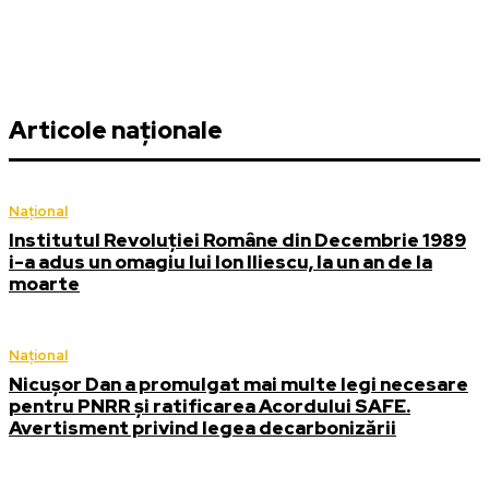
Articole naționale
Național
Institutul Revoluției Române din Decembrie 1989
i-a adus un omagiu lui Ion Iliescu, la un an de la
moarte
Național
Nicușor Dan a promulgat mai multe legi necesare
pentru PNRR și ratificarea Acordului SAFE.
Avertisment privind legea decarbonizării