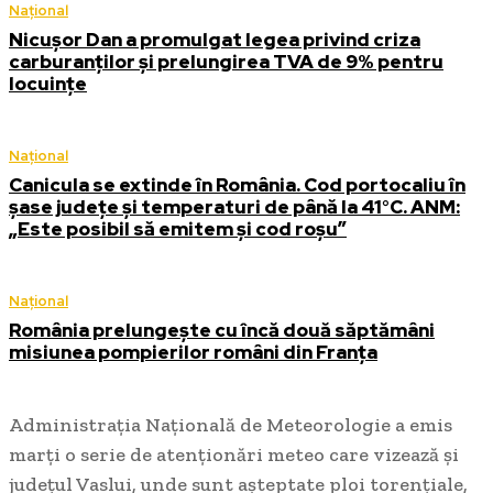
Național
Nicușor Dan a promulgat legea privind criza
carburanților și prelungirea TVA de 9% pentru
locuințe
Național
Canicula se extinde în România. Cod portocaliu în
șase județe și temperaturi de până la 41°C. ANM:
„Este posibil să emitem și cod roșu”
Național
România prelungește cu încă două săptămâni
misiunea pompierilor români din Franța
Administrația Națională de Meteorologie a emis
marți o serie de atenționări meteo care vizează și
județul Vaslui, unde sunt așteptate ploi torențiale,