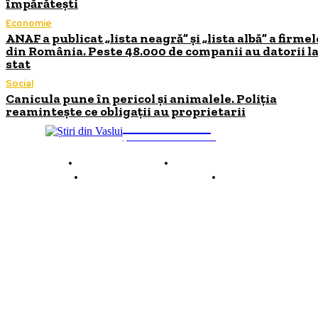
împărătești
Economie
ANAF a publicat „lista neagră” și „lista albă” a firmel
din România. Peste 48.000 de companii au datorii l
stat
Social
Canicula pune în pericol și animalele. Poliția
reamintește ce obligații au proprietarii
INFO Vaslui
ȘTIRI DE INTERES
Despre INFO Vaslui
Termeni și condiții
Politică de confidențialitate
Contact
© 2026 INFOVaslui.ro. Toate drepturile rezervate. Site realizat de
Ababei Online.