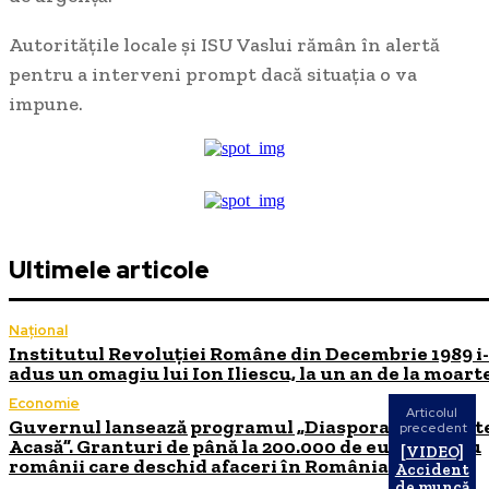
Autoritățile locale și ISU Vaslui rămân în alertă
pentru a interveni prompt dacă situația o va
impune.
Ultimele articole
Național
Institutul Revoluției Române din Decembrie 1989 i
adus un omagiu lui Ion Iliescu, la un an de la moart
Economie
Articolul
Guvernul lansează programul „Diaspora Investeșt
precedent
Acasă”. Granturi de până la 200.000 de euro pentru
[VIDEO]
românii care deschid afaceri în România
Accident
de muncă