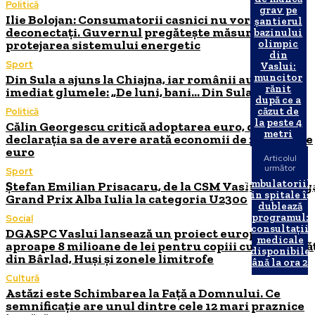
Politică
grav pe
Ilie Bolojan: Consumatorii casnici nu vor fi
șantierul
deconectați. Guvernul pregătește măsuri pentru
bazinului
protejarea sistemului energetic
olimpic
din
Sport
Vaslui:
muncitor
Din Sula a ajuns la Chiajna, iar românii au început
rănit
imediat glumele: „De luni, bani… Din Sula”
după ce a
căzut de
Politică
la peste 4
Călin Georgescu critică adoptarea euro, deși
metri
declarația sa de avere arată economii de 264.000 de
euro
Articolul
următor
Sport
Ambulatoriil
Ștefan Emilian Prisacaru, de la CSM Vaslui, a câștig
din spitale îș
Grand Prix Alba Iulia la categoria U2300
dublează
programul:
Social
consultații
DGASPC Vaslui lansează un proiect european de
medicale
aproape 8 milioane de lei pentru copiii cu dizabilită
disponibile
din Bârlad, Huși și zonele limitrofe
până la ora 20
Cultură
Astăzi este Schimbarea la Față a Domnului. Ce
semnificație are unul dintre cele 12 mari praznice