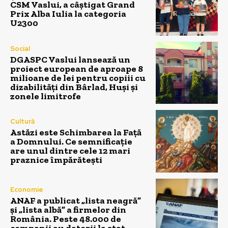
CSM Vaslui, a câștigat Grand
Prix Alba Iulia la categoria
U2300
Social
DGASPC Vaslui lansează un
proiect european de aproape 8
milioane de lei pentru copiii cu
dizabilități din Bârlad, Huși și
zonele limitrofe
Cultură
Astăzi este Schimbarea la Față
a Domnului. Ce semnificație
are unul dintre cele 12 mari
praznice împărătești
Economie
ANAF a publicat „lista neagră”
și „lista albă” a firmelor din
România. Peste 48.000 de