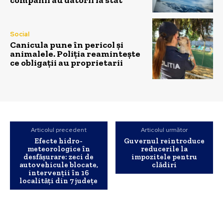
companii au datorii la stat
Social
Canicula pune în pericol și
animalele. Poliția reamintește
ce obligații au proprietarii
Articolul precedent
Articolul următor
Efecte hidro-
Guvernul reintroduce
meteorologice în
reducerile la
desfășurare: zeci de
impozitele pentru
autovehicule blocate,
clădiri
intervenții în 16
localități din 7 județe