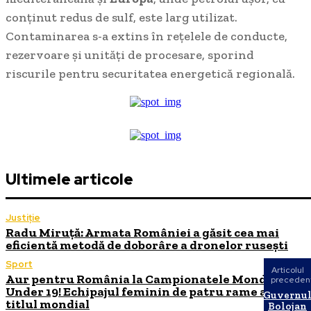
conținut redus de sulf, este larg utilizat.
Contaminarea s-a extins în rețelele de conducte,
rezervoare și unități de procesare, sporind
riscurile pentru securitatea energetică regională.
Ultimele articole
Justiție
Radu Miruță: Armata României a găsit cea mai
eficientă metodă de doborâre a dronelor rusești
Sport
Articolul
Aur pentru România la Campionatele Mondiale
preceden
Under 19! Echipajul feminin de patru rame a cuceri
Guvernu
titlul mondial
Bolojan