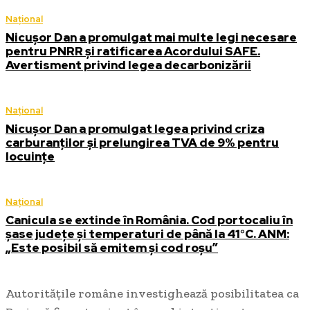
Național
Nicușor Dan a promulgat mai multe legi necesare
pentru PNRR și ratificarea Acordului SAFE.
Avertisment privind legea decarbonizării
Național
Nicușor Dan a promulgat legea privind criza
carburanților și prelungirea TVA de 9% pentru
locuințe
Național
Canicula se extinde în România. Cod portocaliu în
șase județe și temperaturi de până la 41°C. ANM:
„Este posibil să emitem și cod roșu”
Autoritățile române investighează posibilitatea ca