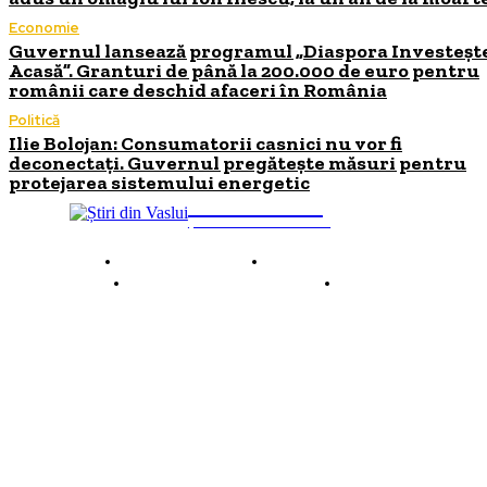
Economie
Guvernul lansează programul „Diaspora Investeșt
Acasă”. Granturi de până la 200.000 de euro pentru
românii care deschid afaceri în România
Politică
Ilie Bolojan: Consumatorii casnici nu vor fi
deconectați. Guvernul pregătește măsuri pentru
protejarea sistemului energetic
INFO Vaslui
ȘTIRI DE INTERES
Despre INFO Vaslui
Termeni și condiții
Politică de confidențialitate
Contact
© 2026 INFOVaslui.ro. Toate drepturile rezervate. Site realizat de
Ababei Online.