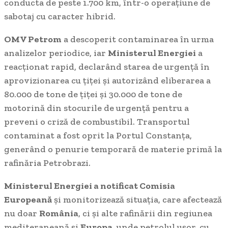
conducta de peste 1.700 km, într-o operațiune de
sabotaj cu caracter hibrid.
OMV Petrom
a descoperit contaminarea în urma
analizelor periodice, iar
Ministerul Energiei
a
reacționat rapid, declarând starea de urgență în
aprovizionarea cu țiței și autorizând eliberarea a
80.000 de tone de țiței și 30.000 de tone de
motorină din stocurile de urgență pentru a
preveni o criză de combustibil. Transportul
contaminat a fost oprit la Portul Constanța,
generând o penurie temporară de materie primă la
rafinăria Petrobrazi.
Ministerul Energiei a notificat Comisia
Europeană
și monitorizează situația, care afectează
nu doar
România
, ci și alte rafinării din regiunea
mediteraneană și
Europa
, unde petrolul ușor, cu