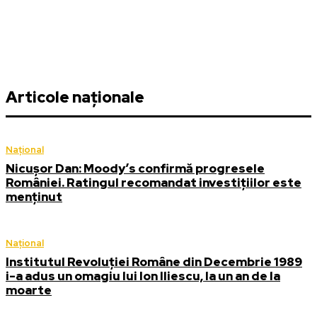
Articole naționale
Național
Nicușor Dan: Moody’s confirmă progresele
României. Ratingul recomandat investițiilor este
menținut
Național
Institutul Revoluției Române din Decembrie 1989
i-a adus un omagiu lui Ion Iliescu, la un an de la
moarte