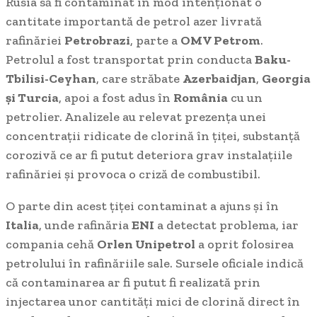
Rusia să fi contaminat în mod intenționat o
cantitate importantă de petrol azer livrată
rafinăriei
Petrobrazi
, parte a
OMV Petrom
.
Petrolul a fost transportat prin conducta
Baku-
Tbilisi-Ceyhan
, care străbate
Azerbaidjan
,
Georgia
și Turcia
, apoi a fost adus în
România
cu un
petrolier. Analizele au relevat prezența unei
concentrații ridicate de clorină în țiței, substanță
corozivă ce ar fi putut deteriora grav instalațiile
rafinăriei și provoca o criză de combustibil.
O parte din acest țiței contaminat a ajuns și în
Italia
, unde rafinăria
ENI
a detectat problema, iar
compania cehă
Orlen Unipetrol
a oprit folosirea
petrolului în rafinăriile sale. Sursele oficiale indică
că contaminarea ar fi putut fi realizată prin
injectarea unor cantități mici de clorină direct în