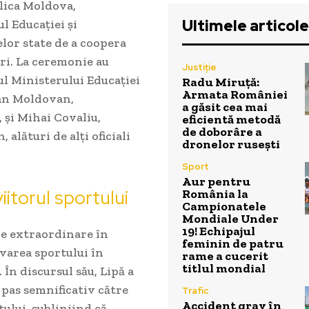
lica Moldova,
Ultimele articole
l Educației și
lor state de a coopera
ări. La ceremonie au
Justiție
ul Ministerului Educației
Radu Miruță:
Armata României
van Moldovan,
a găsit cea mai
 și Mihai Covaliu,
eficientă metodă
de doborâre a
alături de alți oficiali
dronelor rusești
Sport
Aur pentru
itorul sportului
România la
Campionatele
Mondiale Under
19! Echipajul
le extraordinare în
feminin de patru
varea sportului în
rame a cucerit
titlul mondial
În discursul său, Lipă a
pas semnificativ către
Trafic
Accident grav în
tului, subliniind că