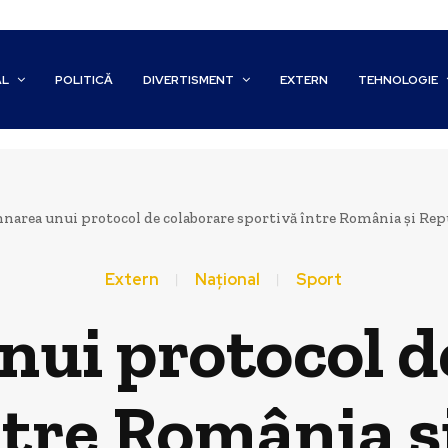
AL
POLITICĂ
DIVERTISMENT
EXTERN
TEHNOLOGIE
narea unui protocol de colaborare sportivă între România și Repu
Extern
Național
Sport
ui protocol d
ntre România ș