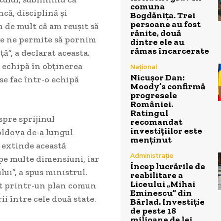
comuna
că, disciplină și
Bogdănița. Trei
persoane au fost
m de mult că am reușit să
rănite, două
re ne permite să pornim
dintre ele au
rămas încarcerate
”, a declarat aceasta.
 echipă în obținerea
Național
Nicușor Dan:
se fac într-o echipă
Moody’s confirmă
progresele
României.
Ratingul
spre sprijinul
recomandat
investițiilor este
oldova de-a lungul
menținut
a extinde această
Administrație
 pe multe dimensiuni, iar
Încep lucrările de
ui”, a spus ministrul.
reabilitare a
Liceului „Mihai
at printr-un plan comun
Eminescu” din
ii între cele două state.
Bârlad. Investiție
de peste 18
milioane de lei