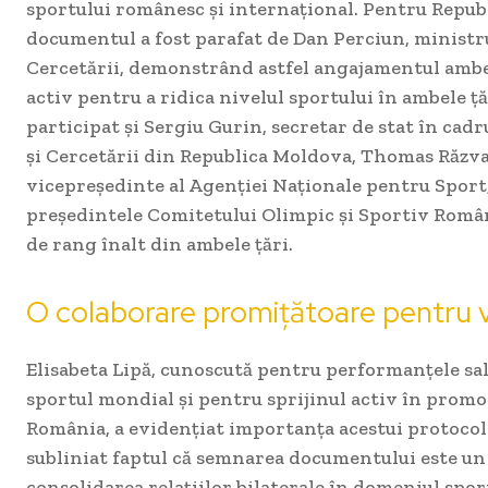
sportului românesc și internațional. Pentru Repub
documentul a fost parafat de Dan Perciun, ministru
Cercetării, demonstrând astfel angajamentul ambe
activ pentru a ridica nivelul sportului în ambele ț
participat și Sergiu Gurin, secretar de stat în cadr
și Cercetării din Republica Moldova, Thomas Răz
vicepreședinte al Agenției Naționale pentru Sport,
președintele Comitetului Olimpic și Sportiv Român, 
de rang înalt din ambele țări.
O colaborare promițătoare pentru vi
Elisabeta Lipă, cunoscută pentru performanțele sa
sportul mondial și pentru sprijinul activ în promo
România, a evidențiat importanța acestui protocol. 
subliniat faptul că semnarea documentului este un 
consolidarea relațiilor bilaterale în domeniul spor