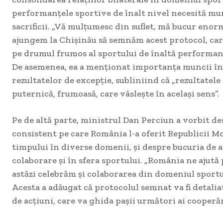
performanțele sportive de înalt nivel necesită mun
sacrificii. „Vă mulțumesc din suflet, mă bucur enor
ajungem la Chișinău să semnăm acest protocol, ca
pe drumul frumos al sportului de înaltă performanță
De asemenea, ea a menționat importanța muncii în
rezultatelor de excepție, subliniind că „rezultatele 
puternică, frumoasă, care vâslește în același sens”.
Pe de altă parte, ministrul Dan Perciun a vorbit de
consistent pe care România l-a oferit Republicii M
timpului în diverse domenii, și despre bucuria de 
colaborare și în sfera sportului. „România ne ajută
astăzi celebrăm și colaborarea din domeniul sportul
Acesta a adăugat că protocolul semnat va fi detali
de acțiuni, care va ghida pașii următori ai cooperăr