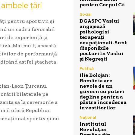
n ambele țări
pentru Corpul C2
Social
DGASPC Vaslui
ți pentru sportivii și
angajează
ând un cadru favorabil
psihologi și
terapeuți
ri de experiență și
ocupaționali. Sunt
ivă. Mai mult, această
disponibile
posturi în Vaslui
tivilor de performanță
și Negrești
idicând astfel ștacheta
Politică
Ilie Bolojan:
România are
nevoie de un
tian-Leon Țurcanu,
guvern cu puteri
orării bilaterale pe
depline pentru a
păstra încrederea
zența sa la ceremonie a
investitorilor
a îl oferă Republicii
Național
ernațional sportiv și nu
Institutul
Revoluției
Române din