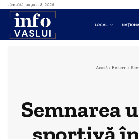
sâmbătă, august 8, 2026
LOCAL
NAȚION
Acasă
Extern
Sem
Semnarea un
sportivă î