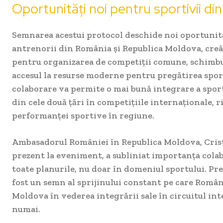
Oportunități noi pentru sportivii di
Semnarea acestui protocol deschide noi oportunită
antrenorii din România și Republica Moldova, cre
pentru organizarea de competiții comune, schimbu
accesul la resurse moderne pentru pregătirea sport
colaborare va permite o mai bună integrare a spor
din cele două țări în competițiile internaționale, r
performanței sportive în regiune.
Ambasadorul României în Republica Moldova, Cris
prezent la eveniment, a subliniat importanța colab
toate planurile, nu doar în domeniul sportului. Pre
fost un semn al sprijinului constant pe care Români
Moldova în vederea integrării sale în circuitul int
numai.