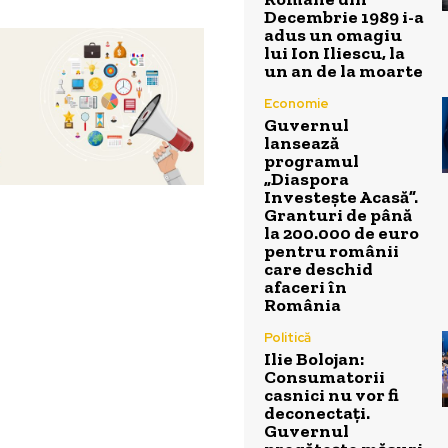
Decembrie 1989 i-a
adus un omagiu
lui Ion Iliescu, la
un an de la moarte
Economie
Guvernul
lansează
programul
„Diaspora
Investește Acasă”.
Granturi de până
la 200.000 de euro
pentru românii
care deschid
afaceri în
România
Politică
Ilie Bolojan:
Consumatorii
casnici nu vor fi
deconectați.
Guvernul