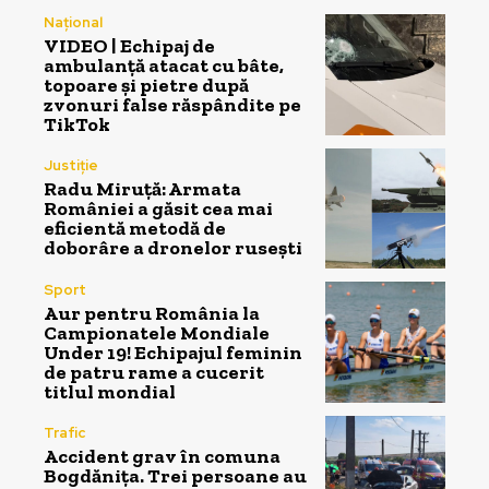
Național
VIDEO | Echipaj de
ambulanță atacat cu bâte,
topoare și pietre după
zvonuri false răspândite pe
TikTok
Justiție
Radu Miruță: Armata
României a găsit cea mai
eficientă metodă de
doborâre a dronelor rusești
Sport
Aur pentru România la
Campionatele Mondiale
Under 19! Echipajul feminin
de patru rame a cucerit
titlul mondial
Trafic
Accident grav în comuna
Bogdănița. Trei persoane au