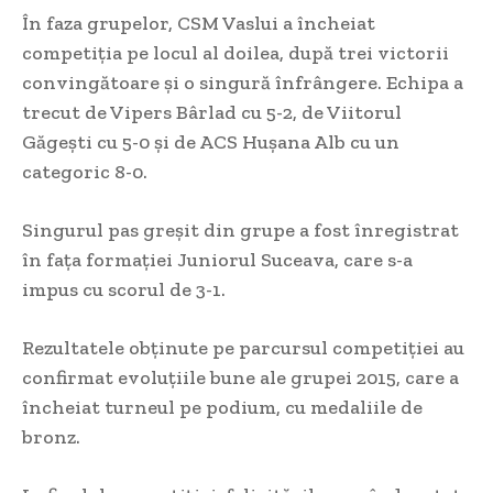
În faza grupelor, CSM Vaslui a încheiat
competiția pe locul al doilea, după trei victorii
convingătoare și o singură înfrângere. Echipa a
trecut de Vipers Bârlad cu 5-2, de Viitorul
Găgești cu 5-0 și de ACS Hușana Alb cu un
categoric 8-0.
Singurul pas greșit din grupe a fost înregistrat
în fața formației Juniorul Suceava, care s-a
impus cu scorul de 3-1.
Rezultatele obținute pe parcursul competiției au
confirmat evoluțiile bune ale grupei 2015, care a
încheiat turneul pe podium, cu medaliile de
bronz.