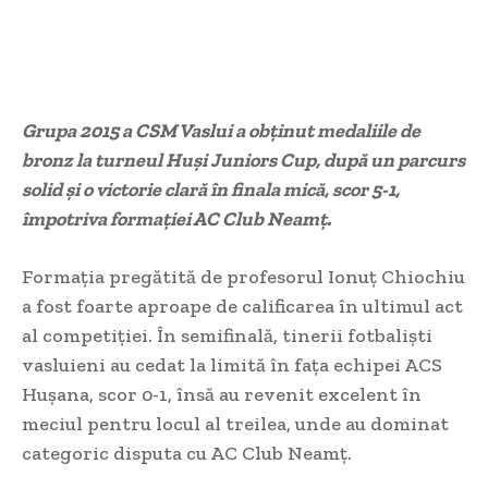
Grupa 2015 a CSM Vaslui a obținut medaliile de
bronz la turneul Huși Juniors Cup, după un parcurs
solid și o victorie clară în finala mică, scor 5-1,
împotriva formației AC Club Neamț.
Formația pregătită de profesorul Ionuț Chiochiu
a fost foarte aproape de calificarea în ultimul act
al competiției. În semifinală, tinerii fotbaliști
vasluieni au cedat la limită în fața echipei ACS
Hușana, scor 0-1, însă au revenit excelent în
meciul pentru locul al treilea, unde au dominat
categoric disputa cu AC Club Neamț.