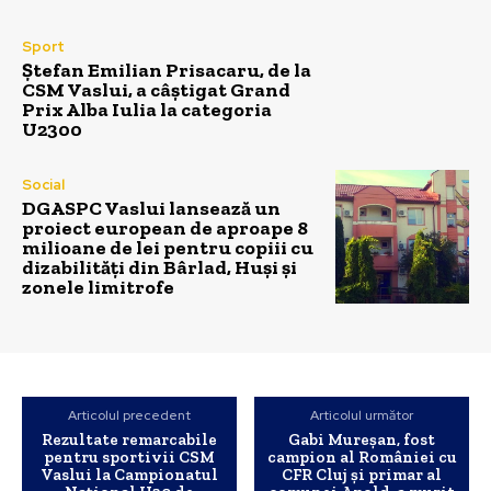
Sport
Ștefan Emilian Prisacaru, de la
CSM Vaslui, a câștigat Grand
Prix Alba Iulia la categoria
U2300
Social
DGASPC Vaslui lansează un
proiect european de aproape 8
milioane de lei pentru copiii cu
dizabilități din Bârlad, Huși și
zonele limitrofe
Articolul precedent
Articolul următor
Rezultate remarcabile
Gabi Mureșan, fost
pentru sportivii CSM
campion al României cu
Vaslui la Campionatul
CFR Cluj și primar al