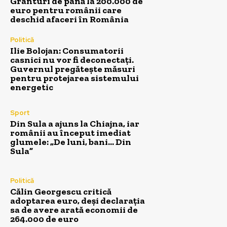
Granturi de până la 200.000 de
euro pentru românii care
deschid afaceri în România
Politică
Ilie Bolojan: Consumatorii
casnici nu vor fi deconectați.
Guvernul pregătește măsuri
pentru protejarea sistemului
energetic
Sport
Din Sula a ajuns la Chiajna, iar
românii au început imediat
glumele: „De luni, bani… Din
Sula”
Politică
Călin Georgescu critică
adoptarea euro, deși declarația
sa de avere arată economii de
264.000 de euro