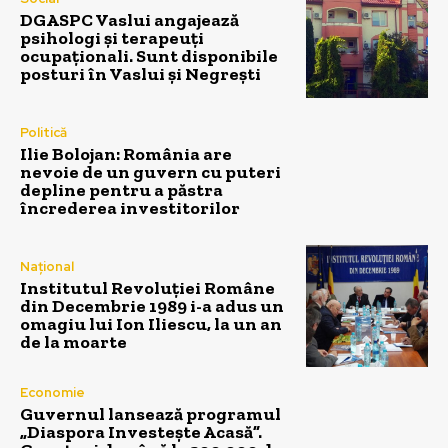
DGASPC Vaslui angajează
psihologi și terapeuți
ocupaționali. Sunt disponibile
posturi în Vaslui și Negrești
Politică
Ilie Bolojan: România are
nevoie de un guvern cu puteri
depline pentru a păstra
încrederea investitorilor
Național
Institutul Revoluției Române
din Decembrie 1989 i-a adus un
omagiu lui Ion Iliescu, la un an
de la moarte
Economie
Guvernul lansează programul
„Diaspora Investește Acasă”.