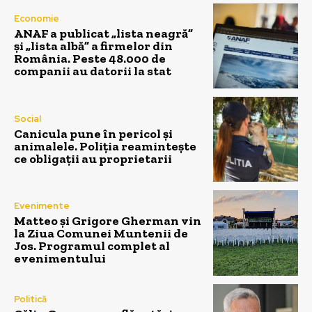
Economie
ANAF a publicat „lista neagră”
și „lista albă” a firmelor din
România. Peste 48.000 de
companii au datorii la stat
Social
Canicula pune în pericol și
animalele. Poliția reamintește
ce obligații au proprietarii
Evenimente
Matteo și Grigore Gherman vin
la Ziua Comunei Muntenii de
Jos. Programul complet al
evenimentului
Politică