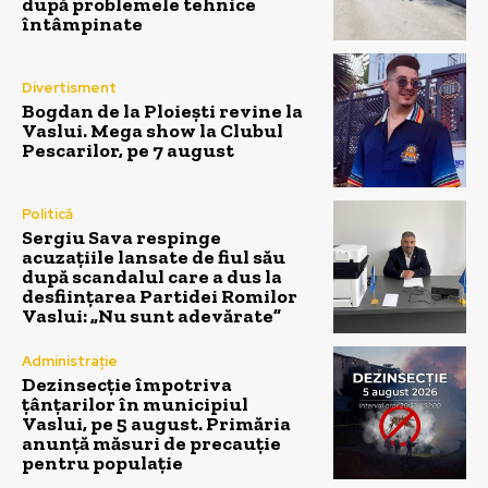
după problemele tehnice
întâmpinate
Divertisment
Bogdan de la Ploiești revine la
Vaslui. Mega show la Clubul
Pescarilor, pe 7 august
Politică
Sergiu Sava respinge
acuzațiile lansate de fiul său
după scandalul care a dus la
desființarea Partidei Romilor
Vaslui: „Nu sunt adevărate”
Administrație
Dezinsecție împotriva
țânțarilor în municipiul
Vaslui, pe 5 august. Primăria
anunță măsuri de precauție
pentru populație