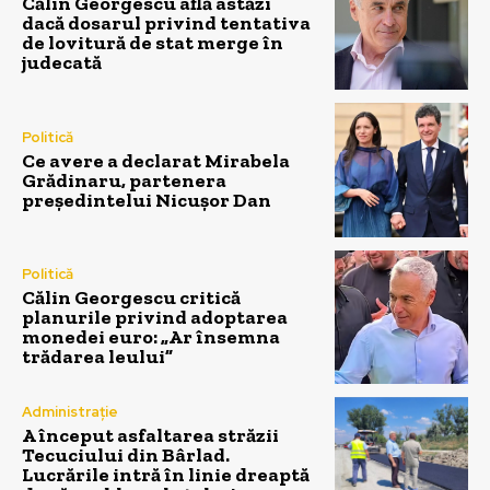
Călin Georgescu află astăzi
dacă dosarul privind tentativa
de lovitură de stat merge în
judecată
Politică
Ce avere a declarat Mirabela
Grădinaru, partenera
președintelui Nicușor Dan
Politică
Călin Georgescu critică
planurile privind adoptarea
monedei euro: „Ar însemna
trădarea leului”
Administrație
A început asfaltarea străzii
Tecuciului din Bârlad.
Lucrările intră în linie dreaptă