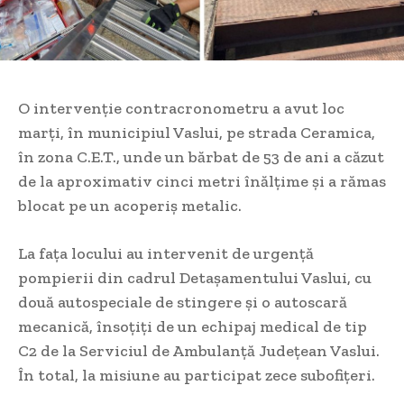
O intervenție contracronometru a avut loc
marți, în municipiul Vaslui, pe strada Ceramica,
în zona C.E.T., unde un bărbat de 53 de ani a căzut
de la aproximativ cinci metri înălțime și a rămas
blocat pe un acoperiș metalic.
La fața locului au intervenit de urgență
pompierii din cadrul Detașamentului Vaslui, cu
două autospeciale de stingere și o autoscară
mecanică, însoțiți de un echipaj medical de tip
C2 de la Serviciul de Ambulanță Județean Vaslui.
În total, la misiune au participat zece subofițeri.