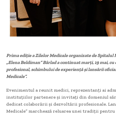
Prima ediție a Zilelor Medicale organizate de Spitalul
„Elena Beldiman” Bârlad a continuat marți, 19 mai, cu o
profesional, schimbului de experiență și lansării oficial
Medicale”.
Evenimentul a reunit medici, reprezentanți ai admi
instituțiilor partenere și invitați din domeniul să
dedicat colaborării și dezvoltării profesionale. La
Medicale” marchează reluarea unei tradiții pentr