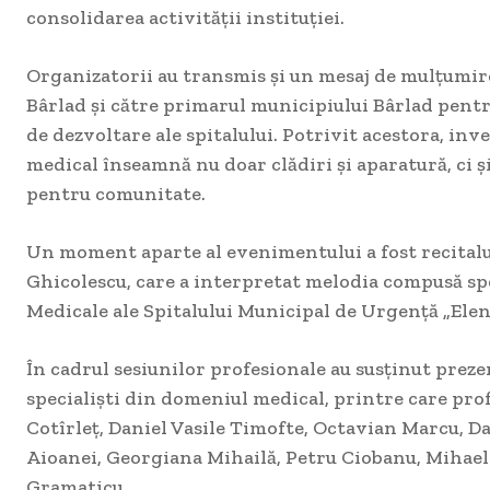
consolidarea activității instituției.
Organizatorii au transmis și un mesaj de mulțumire
Bârlad și către primarul municipiului Bârlad pentr
de dezvoltare ale spitalului. Potrivit acestora, inve
medical înseamnă nu doar clădiri și aparatură, ci ș
pentru comunitate.
Un moment aparte al evenimentului a fost recitalu
Ghicolescu, care a interpretat melodia compusă spe
Medicale ale Spitalului Municipal de Urgență „Ele
În cadrul sesiunilor profesionale au susținut prezen
specialiști din domeniul medical, printre care prof
Cotîrleț, Daniel Vasile Timofte, Octavian Marcu, 
Aioanei, Georgiana Mihailă, Petru Ciobanu, Mihael
Gramaticu.