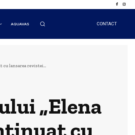
CONTACT
AQUAVAS
 cu lansarea revistei...
lului „Elena
ntinuat cu