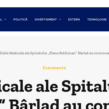
AL
POLITICĂ
DIVERTISMENT
EXTERN
TEHNOLOGIE
Zilele Medicale ale Spitalului „Elena Beldiman” Bârlad au continuat
Evenimente
cale ale Spita
 Bârlad au co