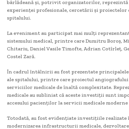
bârlădeană și, potrivit organizatorilor, reprezintă
experienței profesionale, cercetării și proiectelor
spitalului.
La eveniment au participat mai mulți reprezentanți 
sistemului medical, printre care Dumitru Boroș, M
Chitariu, Daniel Vasile Timofte, Adrian Cotîrleț, 
Costel Zară.
În cadrul întâlnirii au fost prezentate principalele
ale spitalului, printre care proiectul angiografului
serviciilor medicale de înaltă complexitate. Reprez
medicale au subliniat că aceste investiții sunt im
accesului pacienților la servicii medicale moderne
Totodată, au fost evidențiate investițiile realizate
modernizarea infrastructurii medicale, dezvoltarea