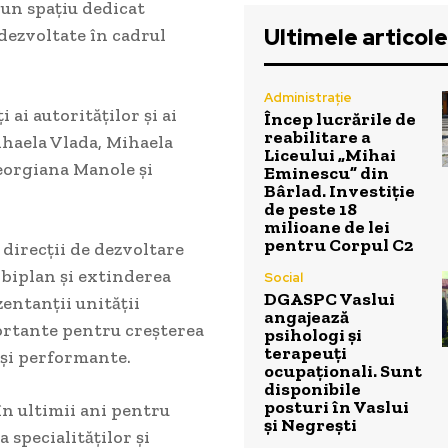
 un spațiu dedicat
Ultimele articole
 dezvoltate în cadrul
Administrație
ai autorităților și ai
Încep lucrările de
reabilitare a
ihaela Vlada, Mihaela
Liceului „Mihai
Georgiana Manole și
Eminescu” din
Bârlad. Investiție
de peste 18
milioane de lei
pentru Corpul C2
 direcții de dezvoltare
 biplan și extinderea
Social
DGASPC Vaslui
entanții unității
angajează
portante pentru creșterea
psihologi și
terapeuți
 și performante.
ocupaționali. Sunt
disponibile
posturi în Vaslui
 în ultimii ani pentru
și Negrești
 specialităților și