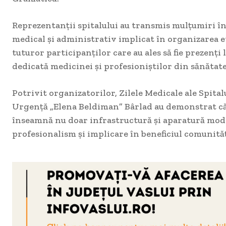
Reprezentanții spitalului au transmis mulțumiri în
medical și administrativ implicat în organizarea e
tuturor participanților care au ales să fie prezenți 
dedicată medicinei și profesioniștilor din sănătate
Potrivit organizatorilor, Zilele Medicale ale Spita
Urgență „Elena Beldiman” Bârlad au demonstrat că
înseamnă nu doar infrastructură și aparatură moder
profesionalism și implicare în beneficiul comunităț