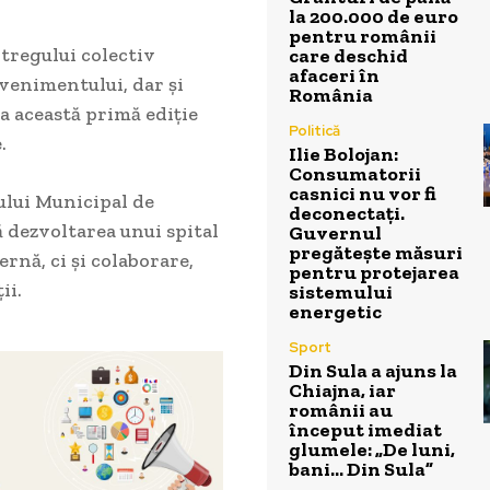
la 200.000 de euro
pentru românii
tregului colectiv
care deschid
afaceri în
venimentului, dar și
România
la această primă ediție
Politică
.
Ilie Bolojan:
Consumatorii
casnici nu vor fi
lului Municipal de
deconectați.
 dezvoltarea unui spital
Guvernul
pregătește măsuri
nă, ci și colaborare,
pentru protejarea
ii.
sistemului
energetic
Sport
Din Sula a ajuns la
Chiajna, iar
românii au
început imediat
glumele: „De luni,
bani… Din Sula”