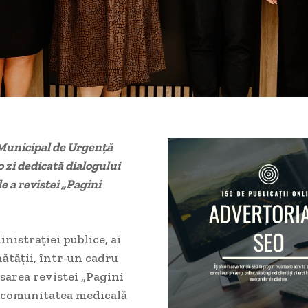
 Municipal de Urgență
 zi dedicată dialogului
e a revistei „Pagini
nistrației publice, ai
nătății, într-un cadru
nsarea revistei „Pagini
u comunitatea medicală