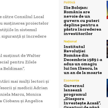
Politică
Ilie Bolojan:
România are
nevoie de un
 către Consiliul Local
guvern cu puteri
u susținerea proiectelor
depline pentru a
păstra încrederea
stițiile în sistemul
investitorilor
i siguranță și încredere
Național
Institutul
Revoluției
Române din
l susținut de Walter
Decembrie 1989 i-a
cial pentru Zilele
adus un omagiu
lui Ion Iliescu, la
na Beldiman”.
un an de la moarte
Economie
tări mai mulți lectori și
Guvernul
esorii și medicii Adrian
lansează
programul
Daniela Marcu, Monica
„Diaspora
a Ciobanu și Angelica
Investește Acasă”.
Granturi de până