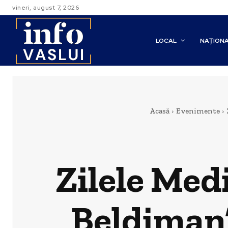
vineri, august 7, 2026
LOCAL
NAȚION
Acasă
Evenimente
Zilele Medi
Beldiman”