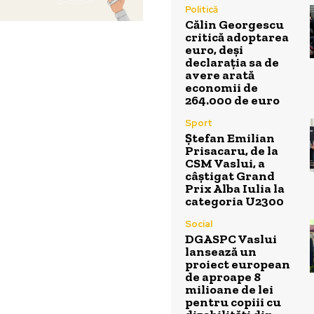
Politică
Călin Georgescu
critică adoptarea
euro, deși
declarația sa de
avere arată
economii de
264.000 de euro
Sport
Ștefan Emilian
Prisacaru, de la
CSM Vaslui, a
câștigat Grand
Prix Alba Iulia la
categoria U2300
Social
DGASPC Vaslui
lansează un
proiect european
de aproape 8
milioane de lei
pentru copiii cu