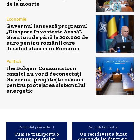
de la moarte
Economie
Guvernul lansează programul
„Diaspora Investește Acasă”.
Granturi de până la 200.000 de
euro pentru românii care
deschid afaceri în România
Politică
Ilie Bolojan: Consumatorii
casnici nu vor fi deconectați.
Guvernul pregătește măsuri
pentru protejarea sistemului
energetic
Articolul precedent
Articolul următor
Cum se transportă o
Un recidivist a furat
mașină de spălat
40.000 de lei dintr-un