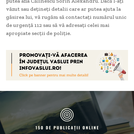
putea afla Călinescu Sorin Alexandru. Dacă l-ați
văzut sau dețineți detalii care ar putea ajuta la
găsirea lui, vă rugăm să contactați numărul unic
de urgență 112 sau să vă adresați celei mai
apropiate secții de poliție.