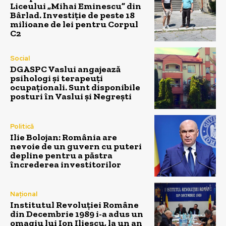
Liceului „Mihai Eminescu” din
Bârlad. Investiție de peste 18
milioane de lei pentru Corpul
C2
Social
DGASPC Vaslui angajează
psihologi și terapeuți
ocupaționali. Sunt disponibile
posturi în Vaslui și Negrești
Politică
Ilie Bolojan: România are
nevoie de un guvern cu puteri
depline pentru a păstra
încrederea investitorilor
Național
Institutul Revoluției Române
din Decembrie 1989 i-a adus un
omagiu lui Ion Iliescu, la un an