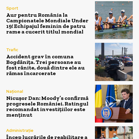
Sport
Aur pentru România la
Campionatele Mondiale Under
19! Echipajul feminin de patru
rame a cucerit titlul mondial
Trafic
Accident grav în comuna
Bogdănița. Trei persoane au
fost rănite, două dintre ele au
rămas încarcerate
Național
Nicușor Dan: Moody’s confirmă
progresele României. Ratingul
recomandat investițiilor este
menținut
Administrație
Încep lucrările de reabilitare a