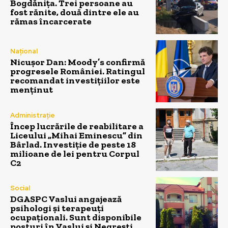
Bogdănița. Trei persoane au
fost rănite, două dintre ele au
rămas încarcerate
Național
Nicușor Dan: Moody’s confirmă
progresele României. Ratingul
recomandat investițiilor este
menținut
Administrație
Încep lucrările de reabilitare a
Liceului „Mihai Eminescu” din
Bârlad. Investiție de peste 18
milioane de lei pentru Corpul
C2
Social
DGASPC Vaslui angajează
psihologi și terapeuți
ocupaționali. Sunt disponibile
posturi în Vaslui și Negrești