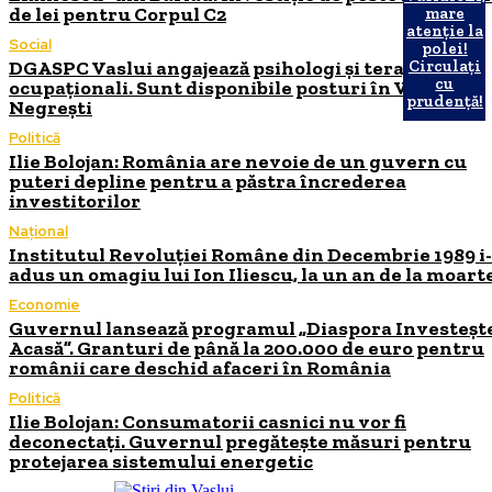
de lei pentru Corpul C2
mare
atenție la
Social
polei!
DGASPC Vaslui angajează psihologi și terapeuți
Circulați
cu
ocupaționali. Sunt disponibile posturi în Vaslui și
prudență!
Negrești
Politică
Ilie Bolojan: România are nevoie de un guvern cu
puteri depline pentru a păstra încrederea
investitorilor
Național
Institutul Revoluției Române din Decembrie 1989 i
adus un omagiu lui Ion Iliescu, la un an de la moart
Economie
Guvernul lansează programul „Diaspora Investeșt
Acasă”. Granturi de până la 200.000 de euro pentru
românii care deschid afaceri în România
Politică
Ilie Bolojan: Consumatorii casnici nu vor fi
deconectați. Guvernul pregătește măsuri pentru
protejarea sistemului energetic
INFO Vaslui