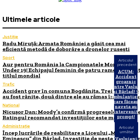
Ultimele articole
Justiție
Radu Miruță: Armata României a găsit cea mai
eficientă metodă de doborâre a dronelor rusești
Sport
Articolul
Aur pentru România la Campionatele Mondiale
precedent
Under 19! Echipajul feminin de patru rame a cuceri
ACUM:
titlul mondial
Accident
groaznic
Trafic
între Vaslui
Accident grav în comuna Bogdănița. Trei persoane
și Bârlad! 3
au fost rănite, două dintre ele au rămas încarcerat
ambulanțier
care făceau
Național
naveta au
Nicușor Dan: Moody’s confirmă progresele Românie
intervenit
prompt!
Ratingul recomandat investițiilor este menținut
Administrație
Articolul
Încep lucrările de reabilitare a Liceului „Mihai
următor
Eminescu” din Bârlad. Investiție de peste 18 milioa
Vasluieni,