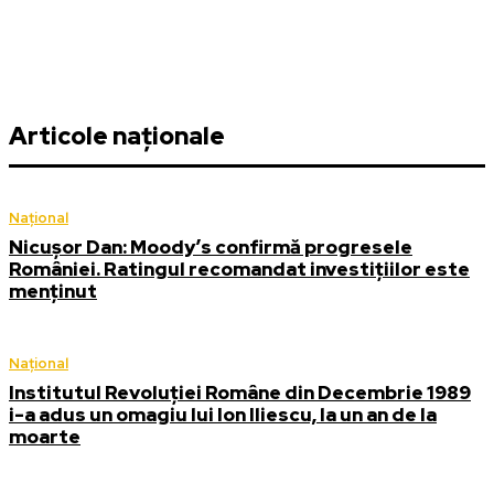
Articole naționale
Național
Nicușor Dan: Moody’s confirmă progresele
României. Ratingul recomandat investițiilor este
menținut
Național
Institutul Revoluției Române din Decembrie 1989
i-a adus un omagiu lui Ion Iliescu, la un an de la
moarte