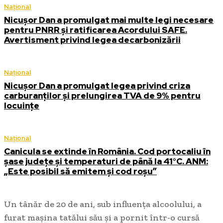
Național
Nicușor Dan a promulgat mai multe legi necesare
pentru PNRR și ratificarea Acordului SAFE.
Avertisment privind legea decarbonizării
Național
Nicușor Dan a promulgat legea privind criza
carburanților și prelungirea TVA de 9% pentru
locuințe
Național
Canicula se extinde în România. Cod portocaliu în
șase județe și temperaturi de până la 41°C. ANM:
„Este posibil să emitem și cod roșu”
Un tânăr de 20 de ani, sub influența alcoolului, a
furat mașina tatălui său și a pornit într-o cursă