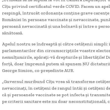
Cîțu privind certificatul verde COVID. Facem un apel 
respingă, întrucât ordonanța conține grave carențe 
României în persoane vaccinate și nevaccinate, pun
persoană nevaccinată și una bolnavă și între o perso
sănătoasă.
Apelul nostru se îndreaptă și către cetățenii simpli: i
parlamentarilor din circumscripțiile voastre electo
nemulțumirile, apărați-vă drepturile și libertățile! 
forță, doar împreună putem să spunem NU dictaturii!
George Simion, co-președinte AUR.
„Guvernul muribund Cîțu vrea să transforme cetățeni
nevaccinați, în cetățeni de rangul întâi și cetățeni d
că și persoanele vaccinate se pot infecta și transmite
pe criterii sanitare este nu doar neconstituțională, ci