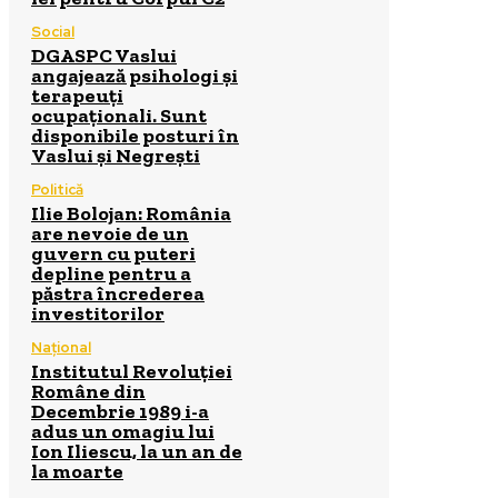
Social
DGASPC Vaslui
angajează psihologi și
terapeuți
ocupaționali. Sunt
disponibile posturi în
Vaslui și Negrești
Politică
Ilie Bolojan: România
are nevoie de un
guvern cu puteri
depline pentru a
păstra încrederea
investitorilor
Național
Institutul Revoluției
Române din
Decembrie 1989 i-a
adus un omagiu lui
Ion Iliescu, la un an de
la moarte