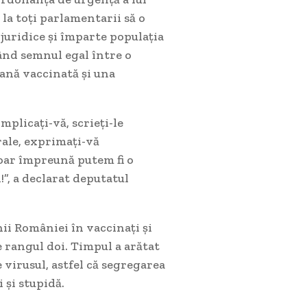
la toți parlamentarii să o
juridice și împarte populația
ând semnul egal între o
ană vaccinată și una
mplicați-vă, scrieți-le
rale, exprimați-vă
Doar împreună putem fi o
”, a declarat deputatul
i României în vaccinați și
e rangul doi. Timpul a arătat
 virusul, astfel că segregarea
 și stupidă.