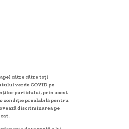
pel către către toți
catului verde COVID pe
ților partidului, prin acest
 o condiție prealabilă pentru
omovează discriminarea pe
cat.
ordonanța de urgență a lui