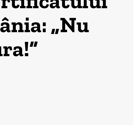
rtificatului
ânia: „Nu
ura!”