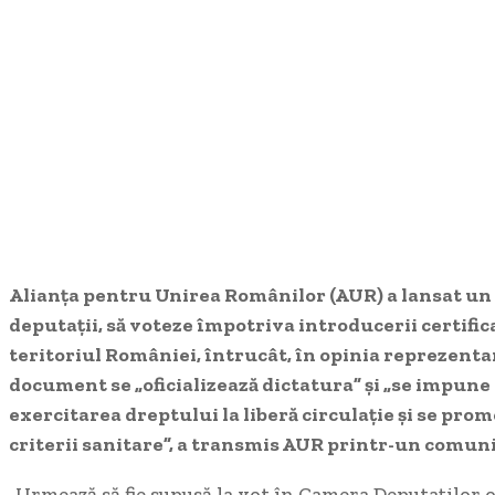
Alianța pentru Unirea Românilor (AUR) a lansat un a
deputații, să voteze împotriva introducerii certifi
teritoriul României, întrucât, în opinia reprezentan
document se „oficializează dictatura” și „se impune
exercitarea dreptului la liberă circulație și se pr
criterii sanitare”, a transmis AUR printr-un comuni
„Urmează să fie supusă la vot în Camera Deputaților 