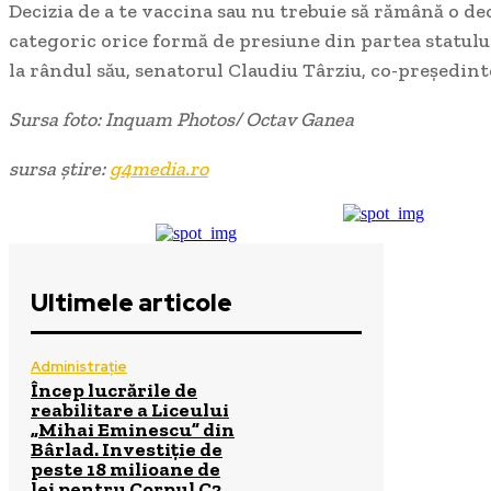
Decizia de a te vaccina sau nu trebuie să rămână o d
categoric orice formă de presiune din partea statului 
la rândul său, senatorul Claudiu Târziu, co-președin
Sursa foto: Inquam Photos/ Octav Ganea
sursa știre:
g4media.ro
Ultimele articole
Administrație
Încep lucrările de
reabilitare a Liceului
„Mihai Eminescu” din
Bârlad. Investiție de
peste 18 milioane de
lei pentru Corpul C2