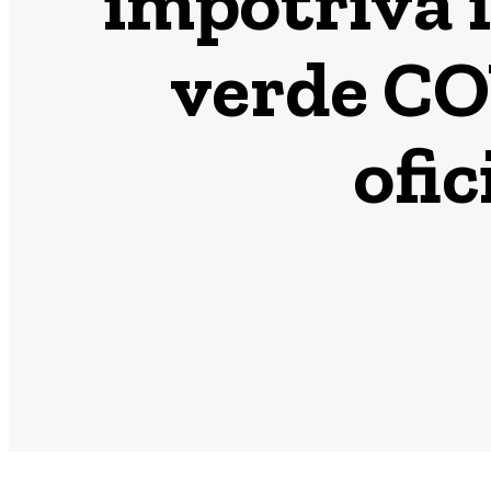
împotriva i
verde CO
ofic