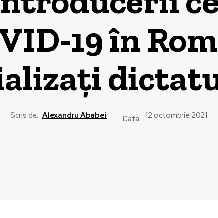
ntroducerii ce
VID-19 în Rom
ializați dictat
Scris de:
Alexandru Ababei
12 octombrie 2021
Data: