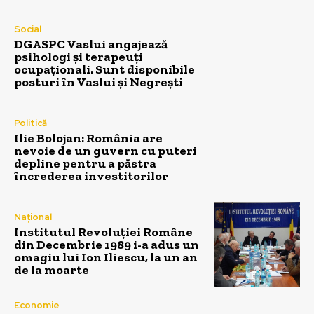
Social
DGASPC Vaslui angajează
psihologi și terapeuți
ocupaționali. Sunt disponibile
posturi în Vaslui și Negrești
Politică
Ilie Bolojan: România are
nevoie de un guvern cu puteri
depline pentru a păstra
încrederea investitorilor
Național
Institutul Revoluției Române
din Decembrie 1989 i-a adus un
omagiu lui Ion Iliescu, la un an
de la moarte
Economie