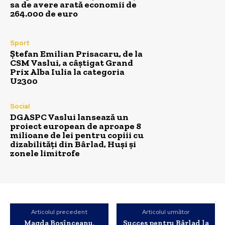
sa de avere arată economii de
264.000 de euro
Sport
Ștefan Emilian Prisacaru, de la
CSM Vaslui, a câștigat Grand
Prix Alba Iulia la categoria
U2300
Social
DGASPC Vaslui lansează un
proiect european de aproape 8
milioane de lei pentru copiii cu
dizabilități din Bârlad, Huși și
zonele limitrofe
Articolul precedent
Articolul următor
Magda Bosînceanu,
Succes pentru Bârlad la