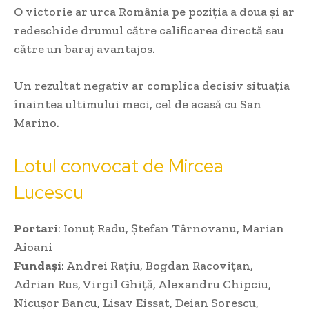
O victorie ar urca România pe poziția a doua și ar
redeschide drumul către calificarea directă sau
către un baraj avantajos.
Un rezultat negativ ar complica decisiv situația
înaintea ultimului meci, cel de acasă cu San
Marino.
Lotul convocat de Mircea
Lucescu
Portari
: Ionuț Radu, Ștefan Târnovanu, Marian
Aioani
Fundași
: Andrei Rațiu, Bogdan Racovițan,
Adrian Rus, Virgil Ghiță, Alexandru Chipciu,
Nicușor Bancu, Lisav Eissat, Deian Sorescu,