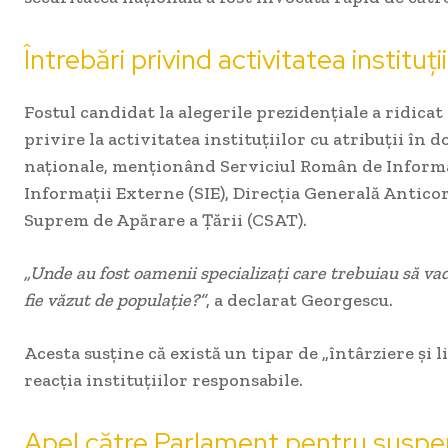
Întrebări privind activitatea instituț
Fostul candidat la alegerile prezidențiale a ridicat
privire la activitatea instituțiilor cu atribuții în 
naționale, menționând Serviciul Român de Informați
Informații Externe (SIE), Direcția Generală Anticor
Suprem de Apărare a Țării (CSAT).
„Unde au fost oamenii specializați care trebuiau să vadă
fie văzut de populație?”
, a declarat Georgescu.
Acesta susține că există un tipar de „întârziere și 
reacția instituțiilor responsabile.
Apel către Parlament pentru susp