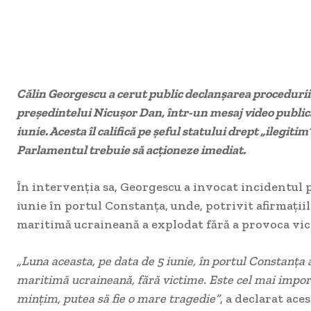
Călin Georgescu a cerut public declanșarea proceduri
președintelui Nicușor Dan, într-un mesaj video public
iunie. Acesta îl califică pe șeful statului drept „ilegitim
Parlamentul trebuie să acționeze imediat.
În intervenția sa, Georgescu a invocat incidentul p
iunie în portul Constanța, unde, potrivit afirmațiil
maritimă ucraineană a explodat fără a provoca vic
„Luna aceasta, pe data de 5 iunie, în portul Constanța
maritimă ucraineană, fără victime. Este cel mai impor
mințim, putea să fie o mare tragedie”
, a declarat aces