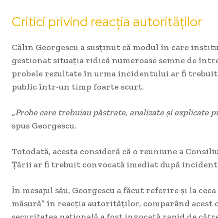
Critici privind reacția autorităților
Călin Georgescu a susținut că modul în care instituț
gestionat situația ridică numeroase semne de între
probele rezultate în urma incidentului ar fi trebuit
public într-un timp foarte scurt.
„Probe care trebuiau păstrate, analizate și explicate pu
spus Georgescu.
Totodată, acesta consideră că o reuniune a Consili
Țării ar fi trebuit convocată imediat după incident
În mesajul său, Georgescu a făcut referire și la ceea
măsură” în reacția autorităților, comparând acest ca
securitatea națională a fost invocată rapid de către 