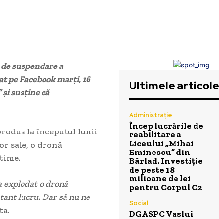
i de suspendare a
at pe Facebook marți, 16
Ultimele articole
” și susține că
Administrație
Încep lucrările de
rodus la începutul lunii
reabilitare a
Liceului „Mihai
or sale, o dronă
Eminescu” din
time.
Bârlad. Investiție
de peste 18
milioane de lei
 a explodat o dronă
pentru Corpul C2
tant lucru. Dar să nu ne
Social
ta.
DGASPC Vaslui