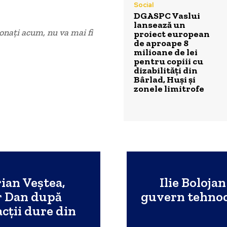
Social
DGASPC Vaslui
lansează un
onați acum, nu va mai fi
proiect european
de aproape 8
milioane de lei
pentru copiii cu
dizabilități din
Bârlad, Huși și
zonele limitrofe
rian Veștea,
Ilie Boloja
r Dan după
guvern tehnocr
cții dure din