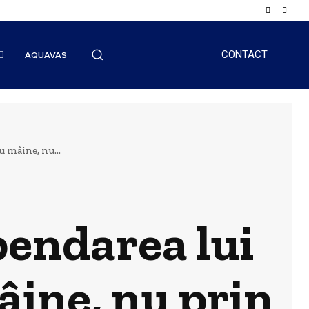
CONTACT
AQUAVAS
 mâine, nu...
pendarea lui
âine, nu prin