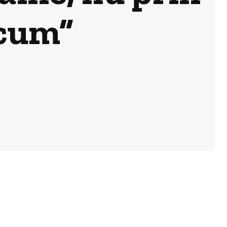
acum”