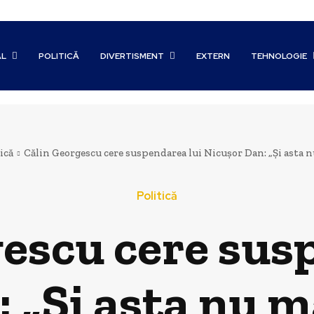
AL
POLITICĂ
DIVERTISMENT
EXTERN
TEHNOLOGIE
ică
Călin Georgescu cere suspendarea lui Nicușor Dan: „Și asta nu
Politică
escu cere sus
 „Și asta nu m