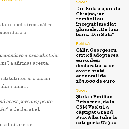
Sport
Din Sula a ajuns la
Chiajna, iar
românii au
început imediat
at un apel direct către
glumele: „De luni,
uspendare a
bani… Din Sula”
Politică
Călin Georgescu
critică adoptarea
suspendare a președintelui
euro, deși
cum”
, a afirmat acesta.
declarația sa de
avere arată
economii de
stituțiilor și a clasei
264.000 de euro
tului român.
Sport
Ștefan Emilian
ând acest personaj poate
Prisacaru, de la
CSM Vaslui, a
mân”
, a declarat el.
câștigat Grand
Prix Alba Iulia la
categoria U2300
o solicitare de