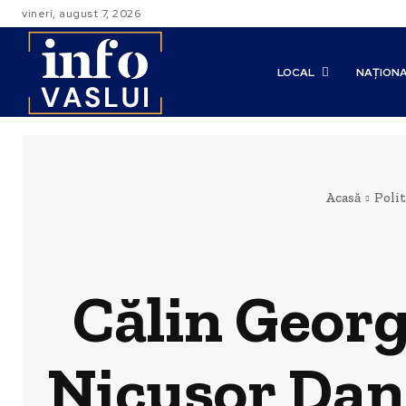
vineri, august 7, 2026
LOCAL
NAȚION
Acasă
Polit
Călin Georg
Nicușor Dan: