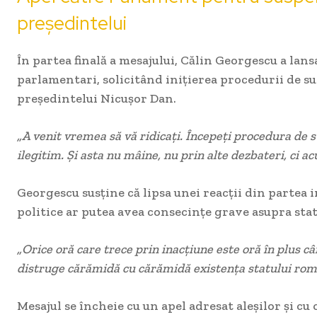
președintelui
În partea finală a mesajului, Călin Georgescu a lans
parlamentari, solicitând inițierea procedurii de s
președintelui Nicușor Dan.
„A venit vremea să vă ridicați. Începeți procedura de 
ilegitim. Și asta nu mâine, nu prin alte dezbateri, ci a
Georgescu susține că lipsa unei reacții din partea in
politice ar putea avea consecințe grave asupra sta
„Orice oră care trece prin inacțiune este oră în plus c
distruge cărămidă cu cărămidă existența statului ro
Mesajul se încheie cu un apel adresat aleșilor și cu 