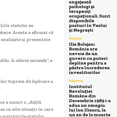
angajează
psihologi și
terapeuți
ocupaționali. Sunt
disponibile
iile statului au
posturi în Vaslui
și Negrești
bare. Acesta a afirmat că
Politică
 analizate și prezentate
Ilie Bolojan:
România are
nevoie de un
guvern cu puteri
blic, la câteva secunde”,
a
depline pentru a
păstra încrederea
investitorilor
ului Suprem de Apărare a
Național
Institutul
.
Revoluției
Române din
Decembrie 1989 i-a
 ce a numit o „dublă
adus un omagiu
z cu alte situații în care
lui Ion Iliescu, la
un an de la moarte
instituțiile statului.