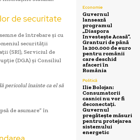
Economie
Guvernul
iilor de securitate
lansează
programul
„Diaspora
 semne de întrebare și cu
Investește Acasă”.
Granturi de până
domeniul securității
la 200.000 de euro
i (SRI), Serviciul de
pentru românii
care deschid
upție (DGA) și Consiliul
afaceri în
România
Politică
 pericolul înainte ca el să
Ilie Bolojan:
Consumatorii
casnici nu vor fi
deconectați.
Guvernul
lipsă de asumare” în
pregătește măsuri
pentru protejarea
sistemului
energetic
endarea