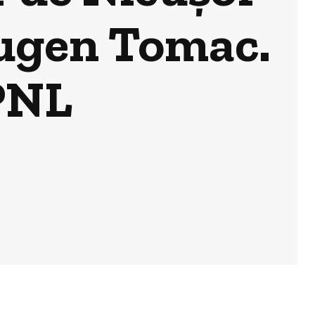
Eugen Tomac.
 PNL