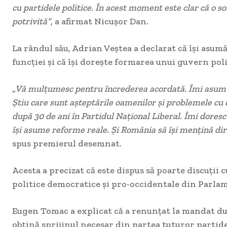
cu partidele politice. În acest moment este clar că o sol
potrivită”
, a afirmat Nicușor Dan.
La rândul său, Adrian Veștea a declarat că își asum
funcției și că își dorește formarea unui guvern poli
„Vă mulțumesc pentru încrederea acordată. Îmi asum 
Știu care sunt așteptările oamenilor și problemele cu 
după 30 de ani în Partidul Național Liberal. Îmi doresc
îşi asume reforme reale. Și România să își mențină dir
spus premierul desemnat.
Acesta a precizat că este dispus să poarte discuții 
politice democratice și pro-occidentale din Parla
Eugen Tomac a explicat că a renunțat la mandat dup
obțină sprijinul necesar din partea tuturor partide