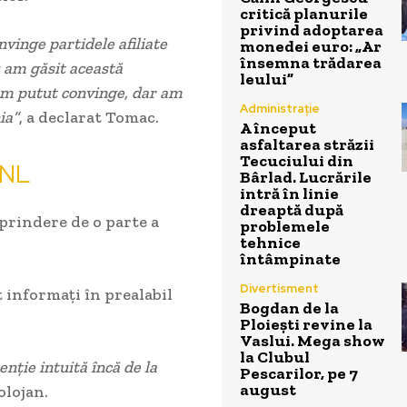
critică planurile
privind adoptarea
vinge partidele afiliate
monedei euro: „Ar
însemna trădarea
u am găsit această
leului”
 am putut convinge, dar am
Administrație
ia”
, a declarat Tomac.
A început
asfaltarea străzii
Tecuciului din
PNL
Bârlad. Lucrările
intră în linie
dreaptă după
prindere de o parte a
problemele
tehnice
întâmpinate
Divertisment
st informați în prealabil
Bogdan de la
Ploiești revine la
Vaslui. Mega show
la Clubul
enție intuită încă de la
Pescarilor, pe 7
august
olojan.