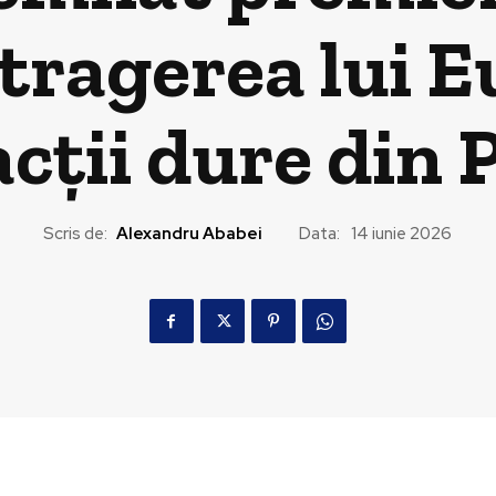
tragerea lui 
cții dure din
Scris de:
Alexandru Ababei
Data:
14 iunie 2026