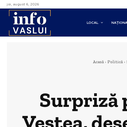
joi, august 6, 2026
LOCAL
NAȚION
Acasă
Politică
Surpriză 
Veștea, de