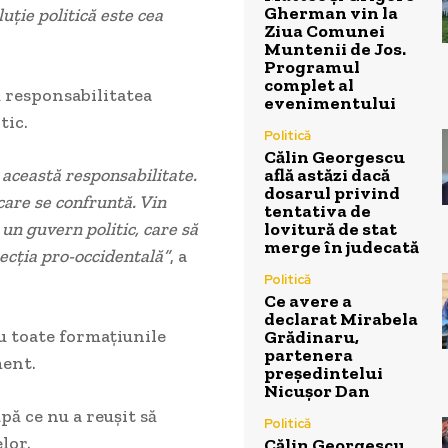
Gherman vin la
uție politică este cea
Ziua Comunei
Muntenii de Jos.
Programul
complet al
ă responsabilitatea
evenimentului
tic.
Politică
Călin Georgescu
află astăzi dacă
această responsabilitate.
dosarul privind
care se confruntă. Vin
tentativa de
lovitură de stat
 un guvern politic, care să
merge în judecată
ecția pro-occidentală”
, a
Politică
Ce avere a
declarat Mirabela
cu toate formațiunile
Grădinaru,
partenera
ment.
președintelui
Nicușor Dan
ă ce nu a reușit să
Politică
lor.
Călin Georgescu