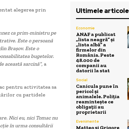
Ultimele articole
entat alegerea prin
Economie
mnez ca prim-ministru pe
ANAF a publicat
„lista neagră” și
trative. Este o persoană
„lista albă” a
din Brașov. Este o
firmelor din
România. Peste
onsabilitatea bugetelor.
48.000 de
de această sarcină”
, a
companii au
datorii la stat
Social
Canicula pune în
ac pentru activitatea sa
pericol și
ărilor cu partidele
animalele. Poliția
reamintește ce
obligații au
proprietarii
e. Nici eu, nici Tomac nu
Evenimente
ţie în urma consultării
Matteo și Grigore