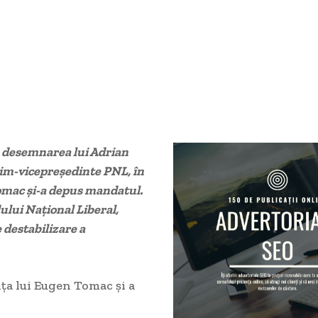
, desemnarea lui Adrian
rim-vicepreședinte PNL, în
omac și-a depus mandatul.
dului Național Liberal,
 destabilizare a
nța lui Eugen Tomac și a