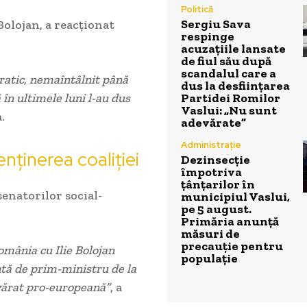
Politică
Sergiu Sava
 Bolojan, a reacționat
respinge
acuzațiile lansate
de fiul său după
scandalul care a
ratic, nemaîntâlnit până
dus la desființarea
Partidei Romilor
în ultimele luni l-au dus
Vaslui: „Nu sunt
.
adevărate”
Administrație
ținerea coaliției
Dezinsecție
împotriva
țânțarilor în
senatorilor social-
municipiul Vaslui,
pe 5 august.
Primăria anunță
măsuri de
precauție pentru
omânia cu Ilie Bolojan
populație
tă de prim-ministru de la
vărat pro-europeană”
, a