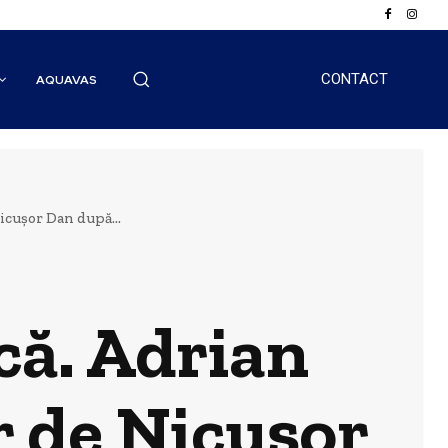
CONTACT
AQUAVAS
icușor Dan după...
că. Adrian
 de Nicușor