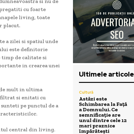
 dumneavoastra si nu de
 pregatiti cu foarte
anapele living, toate
 placut.
 a zilei si spatiul unde
ui este definitorie
 timp de calitate si
mportante in crearea unei
Ultimele articole
de mult in ultima
Cultură
iltrat si enitati cu
Astăzi este
Schimbarea la Față
 sunteti pe punctul de a
a Domnului. Ce
racteristicilor.
semnificație are
unul dintre cele 12
mari praznice
ul central din living.
împărătești