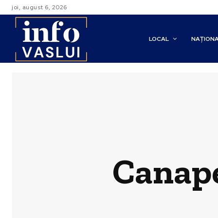
joi, august 6, 2026
LOCAL
NAȚION
Canapel