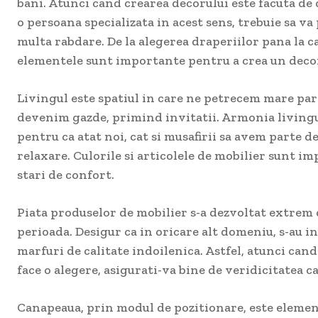
bani. Atunci cand crearea decorului este facuta de
o persoana specializata in acest sens, trebuie sa va
multa rabdare. De la alegerea draperiilor pana la c
elementele sunt importante pentru a crea un decor
Livingul este spatiul in care ne petrecem mare parte
devenim gazde, primind invitatii. Armonia livingul
pentru ca atat noi, cat si musafirii sa avem parte de
relaxare. Culorile si articolele de mobilier sunt i
stari de confort.
Piata produselor de mobilier s-a dezvoltat extrem 
perioada. Desigur ca in oricare alt domeniu, s-au inf
marfuri de calitate indoilenica. Astfel, atunci cand
face o alegere, asigurati-va bine de veridicitatea ca
Canapeaua, prin modul de pozitionare, este element