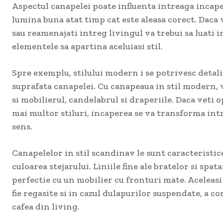
Aspectul canapelei poate influenta intreaga incape
lumina buna atat timp cat este aleasa corect. Daca 
sau reamenajati intreg livingul va trebui sa luati in
elementele sa apartina aceluiasi stil.
Spre exemplu, stilului modern i se potrivesc detalii
suprafata canapelei. Cu canapeaua in stil modern, v
si mobilierul, candelabrul si draperiile. Daca veti
mai multor stiluri, incaperea se va transforma int
sens.
Canapelelor in stil scandinav le sunt caracteristice
culoarea stejarului. Liniile fine ale bratelor si spat
perfectie cu un mobilier cu fronturi mate. Aceleasi 
fie regasite si in cazul dulapurilor suspendate, a c
cafea din living.