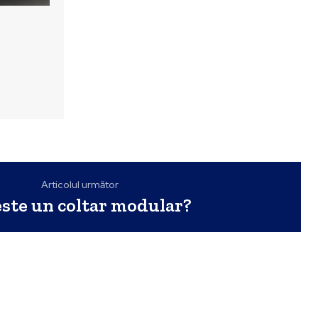
Articolul următor
este un coltar modular?