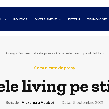
AL
POLITICĂ
DIVERTISMENT
EXTERN
TEHNOLOGIE
Acasă
Comunicate de presă
Canapele living pe stilul tau
Comunicate de presă
e living pe st
Scris de:
Alexandru Ababei
Data:
5 octombrie 2021