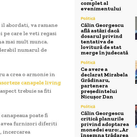
complet al
evenimentului
Politică
Călin Georgescu
a il abordati, va ramane
află astăzi dacă
 pe care le veti regasi
dosarul privind
tentativa de
una mai mult munca.
lovitură de stat
iderabil numarul de
merge în judecată
Politică
Ce avere a
u a crea o armonie in
declarat Mirabela
Grădinaru,
asorteze canapele living
partenera
aspect trebuie sa fiti
președintelui
Nicușor Dan
Politică
Călin Georgescu
a canapeaua poate fi
critică planurile
 avea furnizori diferiti
privind adoptarea
monedei euro: „Ar
l, incercarea
însemna trădarea