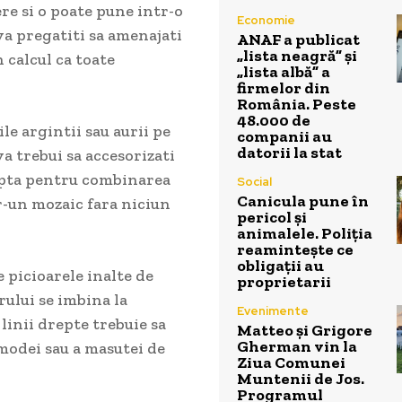
re si o poate pune intr-o
Economie
va pregatiti sa amenajati
ANAF a publicat
„lista neagră” și
 calcul ca toate
„lista albă” a
firmelor din
România. Peste
48.000 de
le argintii sau aurii pe
companii au
datorii la stat
a trebui sa accesorizati
 opta pentru combinarea
Social
Canicula pune în
r-un mozaic fara niciun
pericol și
animalele. Poliția
reamintește ce
obligații au
 picioarele inalte de
proprietarii
arului se imbina la
Evenimente
linii drepte trebuie sa
Matteo și Grigore
Gherman vin la
omodei sau a masutei de
Ziua Comunei
Muntenii de Jos.
Programul