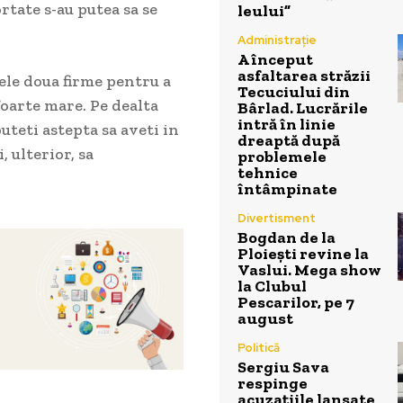
tate s-au putea sa se
leului”
Administrație
A început
asfaltarea străzii
cele doua firme pentru a
Tecuciului din
foarte mare. Pe dealta
Bârlad. Lucrările
intră în linie
uteti astepta sa aveti in
dreaptă după
 ulterior, sa
problemele
tehnice
întâmpinate
Divertisment
Bogdan de la
Ploiești revine la
Vaslui. Mega show
la Clubul
Pescarilor, pe 7
august
Politică
Sergiu Sava
respinge
acuzațiile lansate