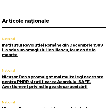
Articole naționale
Național
Institutul Revoluției Române din Decembrie 1989
i-a adus un omagiu lui Ion Iliescu, la un an de la
moarte
Național
Nicușor Dan a promulgat mai multe legi necesare
pentru PNRR și ratificarea Acordului SAFE.
Avertisment privind legea decarbonizării
Național