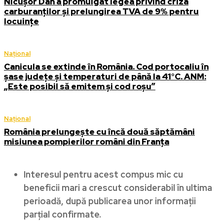
Nicușor Dan a promulgat legea privind criza
carburanților și prelungirea TVA de 9% pentru
locuințe
Național
Canicula se extinde în România. Cod portocaliu în
șase județe și temperaturi de până la 41°C. ANM:
„Este posibil să emitem și cod roșu”
Național
România prelungește cu încă două săptămâni
misiunea pompierilor români din Franța
Interesul pentru acest compus mic cu
beneficii mari a crescut considerabil în ultima
perioadă, după publicarea unor informaţii
parţial confirmate.