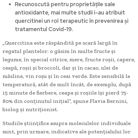
Recunoscută pentru proprietăţile sale
antioxidante, mai multe studii i-au atribuit
quercitinei un rol terapeutic în prevenirea şi
tratamentul Covid-19.
„Quercitina este răspândită pe scară largă în
regatul plantelor: o găsim în multe fructe şi
legume, în special citrice, mere, fructe roşii, capere,
ceapă, roşii şi broccoli, dar şi în cacao, ulei de
măsline, vin roşu şi în ceai verde. Este sensibilă la
temperatură, atât de mult încât, de exemplu, după
15 minute de fierbere, ceapa şi roşiile îşi pierd 75-
80% din conţinutul iniţial”, spune Flavia Bernini,
biolog şi nutriţionist.
Studiile ştiinţifice asupra moleculelor individuale
sunt, prin urmare, indicative ale potenţialului lor