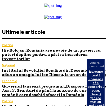
Ultimele articole
Politică
Ilie Bolojan: România are nevoie de un guvern cu
puteri depline pentru a păstra încrederea
investitorilor
Articolul
Național
precedent
Institutul Revoluției Române din Decembrie 1989 i
Aproape
adus un omagiu lui Ion Iliescu, la un an de la moart
toată
România
Economie
e în
Guvernul lansează programul „Diaspora Investeșt
scenariul
Acasă”. Granturi de până la 200.000 de euro pentru
roșu.
românii care deschid afaceri în România
Doar 3
județe
Politică
mai au
incidență