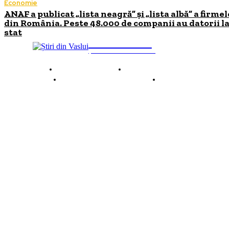
Economie
ANAF a publicat „lista neagră” și „lista albă” a firmel
din România. Peste 48.000 de companii au datorii l
stat
INFO Vaslui
ȘTIRI DE INTERES
Despre INFO Vaslui
Termeni și condiții
Politică de confidențialitate
Contact
© 2026 INFOVaslui.ro. Toate drepturile rezervate. Site realizat de
Ababei Online.