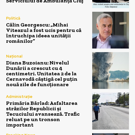
Serviciului de Ambulanță Cluj
Politică
Călin Georgescu: „Mihai
Viteazul a fost ucis pentru că
întruchipa ideea unității
românilor”
Național
Diana Buzoianu: Nivelul
Dunării a crescut cu 4
centimetri. Unitatea 2 de la
Cernavodă câștigă cel puțin
nouă zile de funcționare
Administrație
Primăria Bârlad: Asfaltarea
străzilor Republicii și
Tecuciului avansează. Trafic
reluat pe un tronson
important