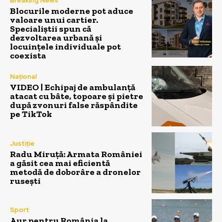
Breaking News
Blocurile moderne pot aduce
valoare unui cartier.
Specialiștii spun că
dezvoltarea urbană și
locuințele individuale pot
coexista
Național
VIDEO | Echipaj de ambulanță
atacat cu bâte, topoare și pietre
după zvonuri false răspândite
pe TikTok
Justiție
Radu Miruță: Armata României
a găsit cea mai eficientă
metodă de doborâre a dronelor
rusești
Sport
Aur pentru România la