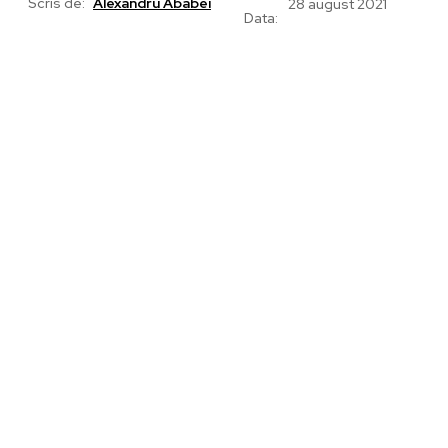
Scris de:
Alexandru Ababei
28 august 2021
Data: