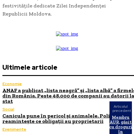
festivitățile dedicate Zilei Independenței
Republicii Moldova.
Ultimele articole
Economie
ANAF a publicat „lista neagră” și „lista albă” a firmel
din România. Peste 48.000 de companii au datorii l
stat
Articolul
Social
precedent
Canicula pune în pericol și animalele. Poliția
Membru
reamintește ce obligații au proprietarii
AUR, găsit
cu droguri
Evenimente
în