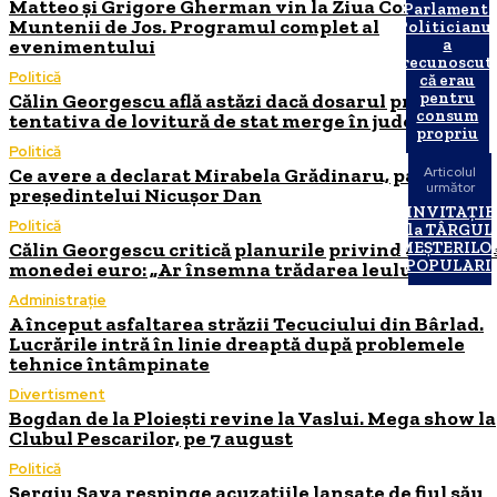
Matteo și Grigore Gherman vin la Ziua Comunei
Parlament.
Muntenii de Jos. Programul complet al
Politicianu
evenimentului
a
recunoscut
Politică
că erau
pentru
Călin Georgescu află astăzi dacă dosarul privind
consum
tentativa de lovitură de stat merge în judecată
propriu
Politică
Ce avere a declarat Mirabela Grădinaru, partenera
Articolul
următor
președintelui Nicușor Dan
INVITAȚIE
Politică
la TÂRGUL
Călin Georgescu critică planurile privind adoptare
MEȘTERILO
POPULARI!
monedei euro: „Ar însemna trădarea leului”
Administrație
A început asfaltarea străzii Tecuciului din Bârlad.
Lucrările intră în linie dreaptă după problemele
tehnice întâmpinate
Divertisment
Bogdan de la Ploiești revine la Vaslui. Mega show la
Clubul Pescarilor, pe 7 august
Politică
Sergiu Sava respinge acuzațiile lansate de fiul său