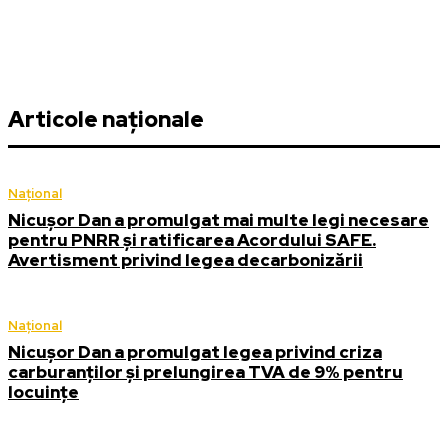
Articole naționale
Național
Nicușor Dan a promulgat mai multe legi necesare
pentru PNRR și ratificarea Acordului SAFE.
Avertisment privind legea decarbonizării
Național
Nicușor Dan a promulgat legea privind criza
carburanților și prelungirea TVA de 9% pentru
locuințe