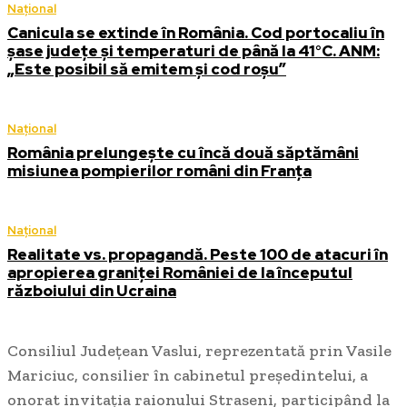
Național
Canicula se extinde în România. Cod portocaliu în
șase județe și temperaturi de până la 41°C. ANM:
„Este posibil să emitem și cod roșu”
Național
România prelungește cu încă două săptămâni
misiunea pompierilor români din Franța
Național
Realitate vs. propagandă. Peste 100 de atacuri în
apropierea graniței României de la începutul
războiului din Ucraina
Consiliul Județean Vaslui, reprezentată prin Vasile
Mariciuc, consilier în cabinetul președintelui, a
onorat invitația raionului Straseni, participând la