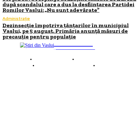
după scandalul care a dus la desființarea Partidei
Romilor Vaslui: „Nu sunt adevărate”
Administrație
Dezinsecție împotriva țânțarilor în municipiul
Vaslui, pe 5 august. Primăria anunță măsuri de
precauție pentru populație
INFO Vaslui
ȘTIRI DE INTERES
Despre INFO Vaslui
Termeni și condiții
Politică de confidențialitate
Contact
© 2026 INFOVaslui.ro. Toate drepturile rezervate. Site realizat de
Ababei Online.