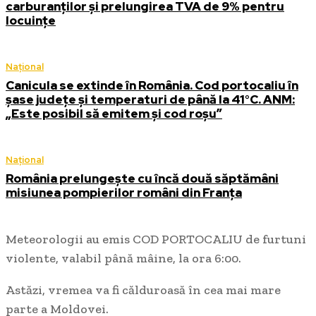
carburanților și prelungirea TVA de 9% pentru
locuințe
Național
Canicula se extinde în România. Cod portocaliu în
șase județe și temperaturi de până la 41°C. ANM:
„Este posibil să emitem și cod roșu”
Național
România prelungește cu încă două săptămâni
misiunea pompierilor români din Franța
Meteorologii au emis COD PORTOCALIU de furtuni
violente, valabil până mâine, la ora 6:00.
Astăzi, vremea va fi călduroasă în cea mai mare
parte a Moldovei.