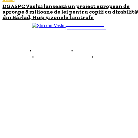
DGASPC Vaslui lansează un proiect european de
aproape 8 milioane de lei pentru copiii cu dizabilită
din Bârlad, Huși și zonele limitrofe
INFO Vaslui
ȘTIRI DE INTERES
Despre INFO Vaslui
Termeni și condiții
Politică de confidențialitate
Contact
© 2026 INFOVaslui.ro. Toate drepturile rezervate. Site realizat de
Ababei Online.