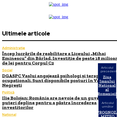
Ultimele articole
Administrație
Încep lucrările de reabilitare a Liceului „Mihai
Eminescu” din Bârlad. Investiție de peste 18 milioa
de lei pentru Corpul C2
Articolul
Social
precedent
DGASPC Vaslui angajează psihologi și terapeuți
Ziua
ocupaționali. Sunt disponibile posturi în Vaslui și
Imnului
Negrești
National
al
Politică
Romaniei!
Ilie Bolojan: România are nevoie de un guvern cu
puteri depline pentru a păstra încrederea
Articolul
investitorilor
următor
PROGNOZ
Național
METEO