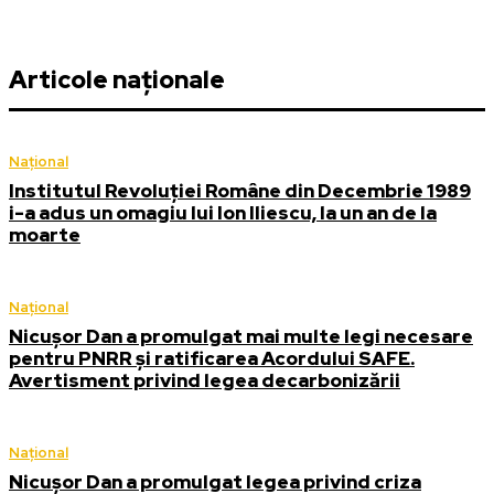
Articole naționale
Național
Institutul Revoluției Române din Decembrie 1989
i-a adus un omagiu lui Ion Iliescu, la un an de la
moarte
Național
Nicușor Dan a promulgat mai multe legi necesare
pentru PNRR și ratificarea Acordului SAFE.
Avertisment privind legea decarbonizării
Național
Nicușor Dan a promulgat legea privind criza