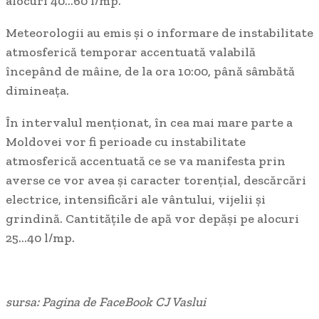
alocuri 40…60 l/mp.
Meteorologii au emis și o informare de instabilitate
atmosferică temporar accentuată valabilă
începând de mâine, de la ora 10:00, până sâmbătă
dimineața.
În intervalul menționat, în cea mai mare parte a
Moldovei vor fi perioade cu instabilitate
atmosferică accentuată ce se va manifesta prin
averse ce vor avea și caracter torențial, descărcări
electrice, intensificări ale vântului, vijelii și
grindină. Cantitățile de apă vor depăși pe alocuri
25…40 l/mp.
sursa: Pagina de FaceBook CJ Vaslui