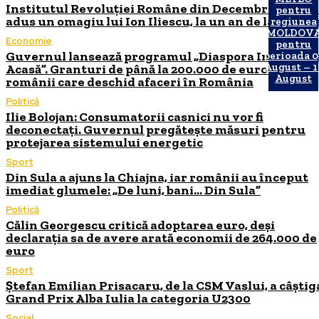
Institutul Revoluției Române din Decembrie 1989 i
pentru
adus un omagiu lui Ion Iliescu, la un an de la moart
regiunea
MOLDOV
Economie
pentru
Guvernul lansează programul „Diaspora Investeșt
perioada 0
August – 1
Acasă”. Granturi de până la 200.000 de euro pentru
August
românii care deschid afaceri în România
Politică
Ilie Bolojan: Consumatorii casnici nu vor fi
deconectați. Guvernul pregătește măsuri pentru
protejarea sistemului energetic
Sport
Din Sula a ajuns la Chiajna, iar românii au început
imediat glumele: „De luni, bani… Din Sula”
Politică
Călin Georgescu critică adoptarea euro, deși
declarația sa de avere arată economii de 264.000 de
euro
Sport
Ștefan Emilian Prisacaru, de la CSM Vaslui, a câștig
Grand Prix Alba Iulia la categoria U2300
Social