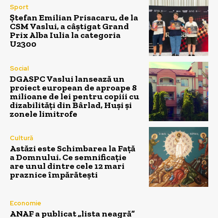
Sport
Ștefan Emilian Prisacaru, de la
CSM Vaslui, a câștigat Grand
Prix Alba Iulia la categoria
U2300
Social
DGASPC Vaslui lansează un
proiect european de aproape 8
milioane de lei pentru copiii cu
dizabilități din Bârlad, Huși și
zonele limitrofe
Cultură
Astăzi este Schimbarea la Față
a Domnului. Ce semnificație
are unul dintre cele 12 mari
praznice împărătești
Economie
ANAF a publicat „lista neagră”