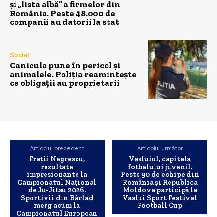
și „lista albă” a firmelor din
România. Peste 48.000 de
companii au datorii la stat
Social
Canicula pune în pericol și
animalele. Poliția reamintește
ce obligații au proprietarii
Articolul precedent
Articolul următor
Frații Negrescu,
Vasluiul, capitala
rezultate
fotbalului juvenil.
impresionante la
Peste 90 de echipe din
Campionatul Național
România și Republica
de Ju-Jitsu 2026.
Moldova participă la
Sportivii din Bârlad
Vaslui Sport Festival
merg acum la
Football Cup
Campionatul European