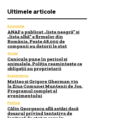
Ultimele articole
Economie
ANAF a publicat „lista neagră” și
„lista albă” a firmelor din
România. Peste 48.000 de
companii au datorii la stat
Social
Canicula pune în pericol și
animalele. Poliția reamintește ce
obligații au proprietarii
Evenimente
Matteo și Grigore Gherman vin
la Ziua Comunei Muntenii de Jos.
Programul complet al
evenimentului
Politică
Călin Georgescu află astăzi dacă
dosarul privind tentativa de