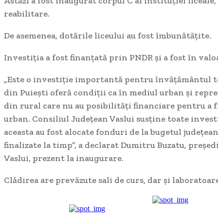
Astăzi a fost inaugurat corpul C al instituției liceale,
reabilitare.
De asemenea, dotările liceului au fost îmbunătățite.
Investiția a fost finanțată prin PNDR și a fost în valo
„Este o investiție importantă pentru învățământul te
din Puiești oferă condiții ca în mediul urban și repre
din rural care nu au posibilități financiare pentru a 
urban. Consiliul Județean Vaslui susține toate investi
aceasta au fost alocate fonduri de la bugetul județean,
finalizate la timp”, a declarat Dumitru Buzatu, preșe
Vaslui, prezent la inaugurare.
Clădirea are prevăzute sali de curs, dar și laboratoar