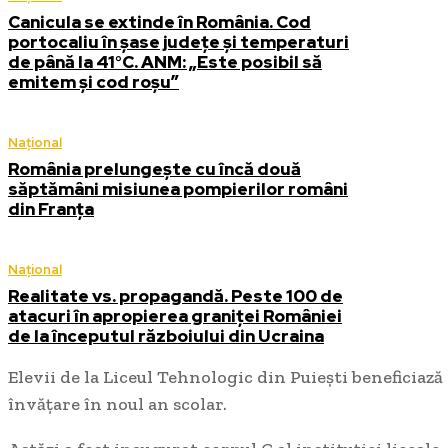
Canicula se extinde în România. Cod
portocaliu în șase județe și temperaturi
de până la 41°C. ANM: „Este posibil să
emitem și cod roșu”
Național
România prelungește cu încă două
săptămâni misiunea pompierilor români
din Franța
Național
Realitate vs. propagandă. Peste 100 de
atacuri în apropierea graniței României
de la începutul războiului din Ucraina
Elevii de la Liceul Tehnologic din Puiești beneficiaz
învățare în noul an scolar.