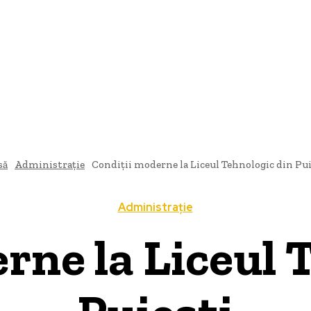
ȚIONAL
POLITICĂ
DIVERTISMENT
EXTERN
TEHNOLOG
să
Administrație
Condiții moderne la Liceul Tehnologic din Pui
Administrație
rne la Liceul 