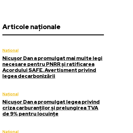
Articole naționale
Național
Nicușor Dan a promulgat mai multe legi
necesare pentru PNRR și ratificarea
Acordului SAFE. Avertisment privind
legea decarbonizării
Național
Nicușor Dan a promulgat legea privind
criza carburanților și prelungirea TVA
de 9% pentru locuințe
Național