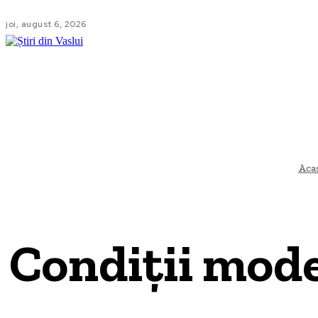
joi, august 6, 2026
LOCAL
NA
Aca
Condiții mode