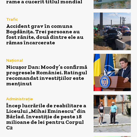
rame a cucerit titlul mondial
Trafic
Accident grav în comuna
Bogdănița. Trei persoane au
fost rănite, două dintre ele au
rămas încarcerate
Național
Nicușor Dan: Moody’s confirmă
progresele României. Ratingul
recomandat investițiilor este
menținut
Administrație
Încep lucrările de reabilitare a
Liceului „Mihai Eminescu” din
Bârlad. Investiție de peste 18
milioane de lei pentru Corpul
C2