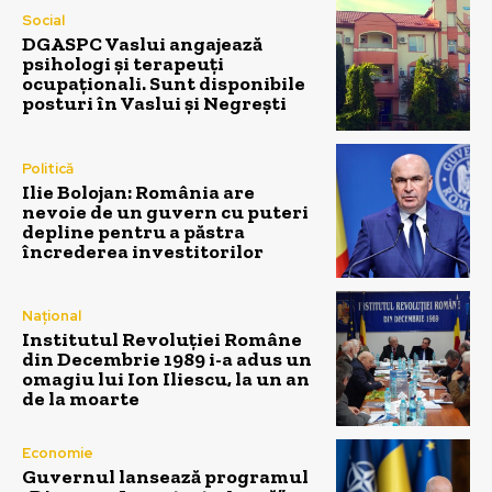
Social
DGASPC Vaslui angajează
psihologi și terapeuți
ocupaționali. Sunt disponibile
posturi în Vaslui și Negrești
Politică
Ilie Bolojan: România are
nevoie de un guvern cu puteri
depline pentru a păstra
încrederea investitorilor
Național
Institutul Revoluției Române
din Decembrie 1989 i-a adus un
omagiu lui Ion Iliescu, la un an
de la moarte
Economie
Guvernul lansează programul