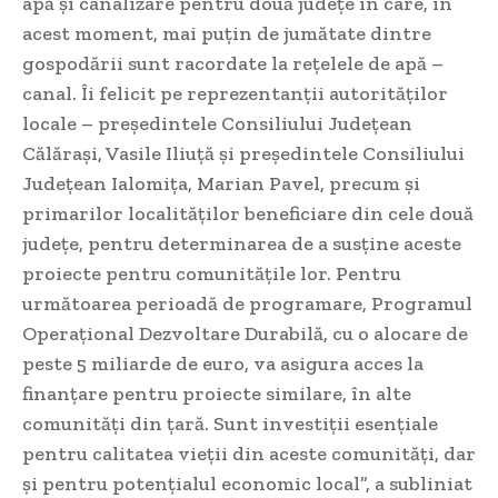
apă și canalizare pentru două județe în care, în
acest moment, mai puțin de jumătate dintre
gospodării sunt racordate la rețelele de apă –
canal. Îi felicit pe reprezentanții autorităților
locale – președintele Consiliului Județean
Călărași, Vasile Iliuță și președintele Consiliului
Județean Ialomița, Marian Pavel, precum și
primarilor localităților beneficiare din cele două
județe, pentru determinarea de a susține aceste
proiecte pentru comunitățile lor. Pentru
următoarea perioadă de programare, Programul
Operațional Dezvoltare Durabilă, cu o alocare de
peste 5 miliarde de euro, va asigura acces la
finanțare pentru proiecte similare, în alte
comunități din țară. Sunt investiții esențiale
pentru calitatea vieții din aceste comunități, dar
și pentru potențialul economic local”, a subliniat