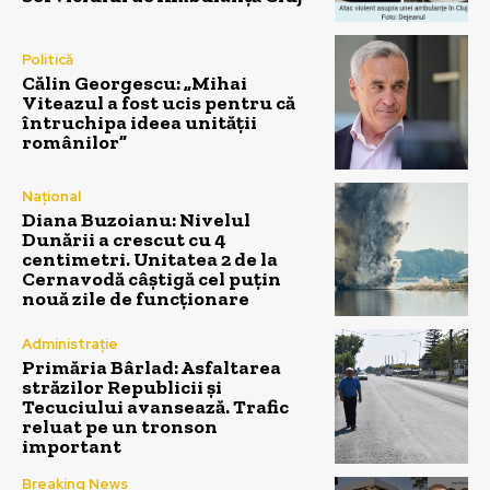
Politică
Călin Georgescu: „Mihai
Viteazul a fost ucis pentru că
întruchipa ideea unității
românilor”
Național
Diana Buzoianu: Nivelul
Dunării a crescut cu 4
centimetri. Unitatea 2 de la
Cernavodă câștigă cel puțin
nouă zile de funcționare
Administrație
Primăria Bârlad: Asfaltarea
străzilor Republicii și
Tecuciului avansează. Trafic
reluat pe un tronson
important
Breaking News