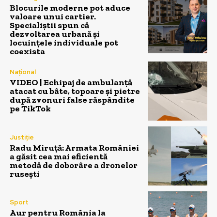
Blocurile moderne pot aduce
valoare unui cartier.
Specialiștii spun că
dezvoltarea urbană și
locuințele individuale pot
coexista
Național
VIDEO | Echipaj de ambulanță
atacat cu bâte, topoare și pietre
după zvonuri false răspândite
pe TikTok
Justiție
Radu Miruță: Armata României
a găsit cea mai eficientă
metodă de doborâre a dronelor
rusești
Sport
Aur pentru România la