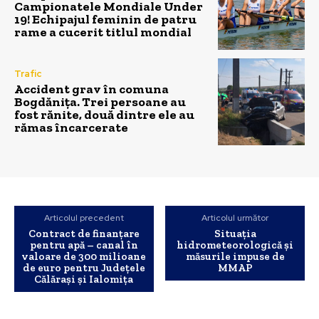
Campionatele Mondiale Under
19! Echipajul feminin de patru
rame a cucerit titlul mondial
Trafic
Accident grav în comuna
Bogdănița. Trei persoane au
fost rănite, două dintre ele au
rămas încarcerate
Articolul precedent
Articolul următor
Contract de finanțare
Situația
pentru apă – canal în
hidrometeorologică și
valoare de 300 milioane
măsurile impuse de
de euro pentru Județele
MMAP
Călărași și Ialomița