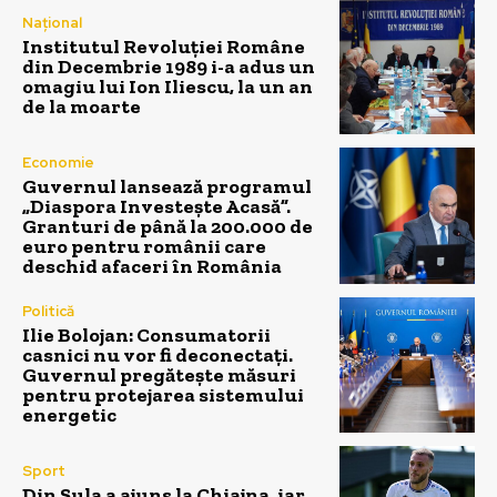
Național
Institutul Revoluției Române
din Decembrie 1989 i-a adus un
omagiu lui Ion Iliescu, la un an
de la moarte
Economie
Guvernul lansează programul
„Diaspora Investește Acasă”.
Granturi de până la 200.000 de
euro pentru românii care
deschid afaceri în România
Politică
Ilie Bolojan: Consumatorii
casnici nu vor fi deconectați.
Guvernul pregătește măsuri
pentru protejarea sistemului
energetic
Sport
Din Sula a ajuns la Chiajna, iar