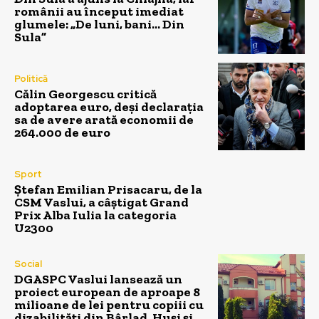
românii au început imediat
glumele: „De luni, bani… Din
Sula”
Politică
Călin Georgescu critică
adoptarea euro, deși declarația
sa de avere arată economii de
264.000 de euro
Sport
Ștefan Emilian Prisacaru, de la
CSM Vaslui, a câștigat Grand
Prix Alba Iulia la categoria
U2300
Social
DGASPC Vaslui lansează un
proiect european de aproape 8
milioane de lei pentru copiii cu
dizabilități din Bârlad, Huși și