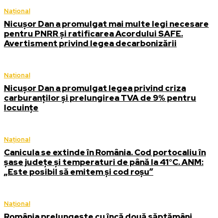
Național
Nicușor Dan a promulgat mai multe legi necesare
pentru PNRR și ratificarea Acordului SAFE.
Avertisment privind legea decarbonizării
Național
Nicușor Dan a promulgat legea privind criza
carburanților și prelungirea TVA de 9% pentru
locuințe
Național
Canicula se extinde în România. Cod portocaliu în
șase județe și temperaturi de până la 41°C. ANM:
„Este posibil să emitem și cod roșu”
Național
România prelungește cu încă două săptămâni