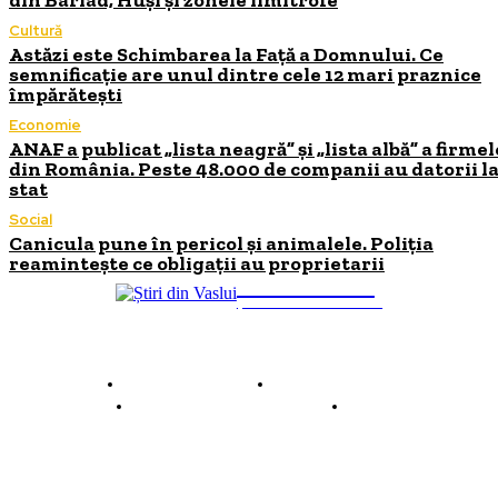
din Bârlad, Huși și zonele limitrofe
Cultură
Astăzi este Schimbarea la Față a Domnului. Ce
semnificație are unul dintre cele 12 mari praznice
împărătești
Economie
ANAF a publicat „lista neagră” și „lista albă” a firmel
din România. Peste 48.000 de companii au datorii l
stat
Social
Canicula pune în pericol și animalele. Poliția
reamintește ce obligații au proprietarii
INFO Vaslui
ȘTIRI DE INTERES
Despre INFO Vaslui
Termeni și condiții
Politică de confidențialitate
Contact
© 2026 INFOVaslui.ro. Toate drepturile rezervate. Site realizat de
Ababei Online.