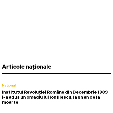
Articole naționale
Național
Institutul Revoluției Române din Decembrie 1989
i-a adus un omagiu lui Ion Iliescu, la un an de la
moarte